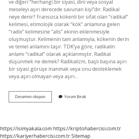
ve diğeri “herhangi bir siyasi, dini veya sosyal
meseleyi aşırı derecede savunan kişi”dir. Radikal
neye denir? Fransızca kökenli bir sıfat olan “radikal”
kelimesi, etimolojik olarak “kök” anlamına gelen
“radix” kelimesine “alis” ekinin eklenmesiyle
oluşmuştur. Kelimenin tam anlamıyla, kökenin derin
ve temel anlamını taşır. TDK’ya göre, radikalin
anlamı “radikal” olarak açıklanmıştır. Radikal
düşünmek ne demek? Radikalizm, başlı başına aşırı
bir siyasi görüşe inanmak veya onu desteklemek
veya aşırı olmayan veya aşırı…
Radikal
Devamını okuyun
Yorum Bırak
Bir
Insan
Ne
Demek
https://isimyakala.com
https://kriptohabercisi.com.tr
https://kariyerhabercisi.com.tr
Sitemap