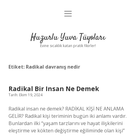
menüyü
Anasayfa
aç
Gizlilik Politikası
Huzurlu Yuva Tüyoları
Yasal Uyarı
Evine sıcaklık katan pratik fikirler!
Hakkımızda
Etiket:
Radikal davranış nedir
Radikal Bir Insan Ne Demek
Tarih: Ekim 19, 2024
Radikal insan ne demek? RADİKAL KİŞİ NE ANLAMA
GELİR? Radikal kişi teriminin bugün iki anlamı vardır.
Bunlardan ilki “yaşam tarzlarını ve hayat ilişkilerini
eleştirme ve kökten değiştirme eğiliminde olan kişi”