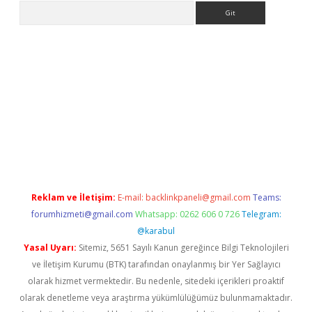
Arama
texper indir
elexbetgiris.org
Reklam ve İletişim:
E-mail:
backlinkpaneli@gmail.com
Teams:
forumhizmeti@gmail.com
Whatsapp: 0262 606 0 726
Telegram:
@karabul
Yasal Uyarı:
Sitemiz, 5651 Sayılı Kanun gereğince Bilgi Teknolojileri
ve İletişim Kurumu (BTK) tarafından onaylanmış bir Yer Sağlayıcı
olarak hizmet vermektedir. Bu nedenle, sitedeki içerikleri proaktif
olarak denetleme veya araştırma yükümlülüğümüz bulunmamaktadır.