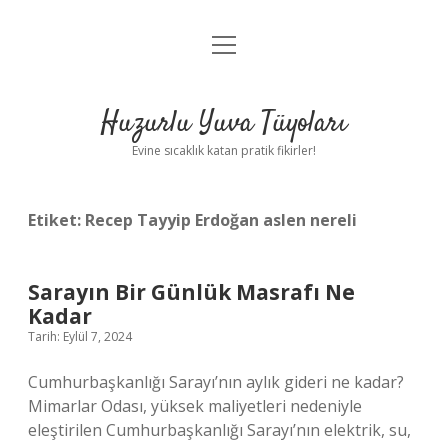
menüyü
Anasayfa
aç
Gizlilik Politikası
Huzurlu Yuva Tüyoları
Yasal Uyarı
Evine sıcaklık katan pratik fikirler!
Hakkımızda
Etiket:
Recep Tayyip Erdoğan aslen nereli
Sarayın Bir Günlük Masrafı Ne
Kadar
Tarih: Eylül 7, 2024
Cumhurbaşkanlığı Sarayı’nın aylık gideri ne kadar?
Mimarlar Odası, yüksek maliyetleri nedeniyle
eleştirilen Cumhurbaşkanlığı Sarayı’nın elektrik, su,