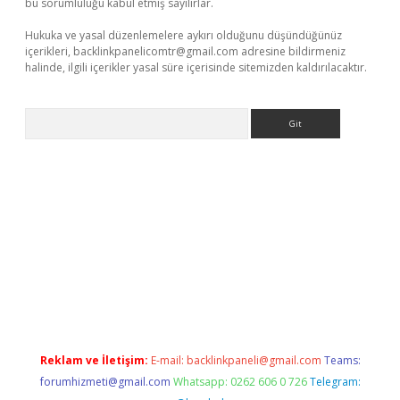
bu sorumluluğu kabul etmiş sayılırlar.
Hukuka ve yasal düzenlemelere aykırı olduğunu düşündüğünüz
içerikleri,
backlinkpanelicomtr@gmail.com
adresine bildirmeniz
halinde, ilgili içerikler yasal süre içerisinde sitemizden kaldırılacaktır.
Arama
etexper indir
elexbetgiris.org
Reklam ve İletişim:
E-mail:
backlinkpaneli@gmail.com
Teams:
forumhizmeti@gmail.com
Whatsapp: 0262 606 0 726
Telegram: