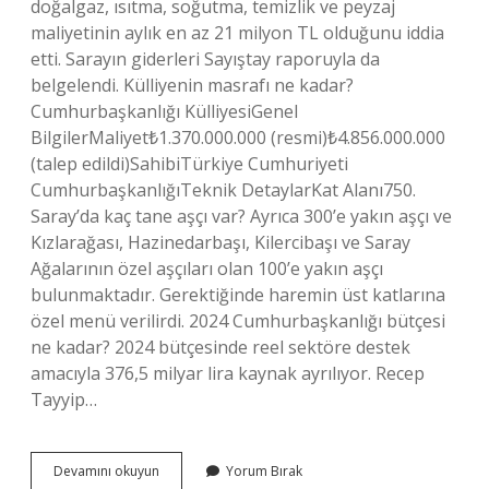
doğalgaz, ısıtma, soğutma, temizlik ve peyzaj
maliyetinin aylık en az 21 milyon TL olduğunu iddia
etti. Sarayın giderleri Sayıştay raporuyla da
belgelendi. Külliyenin masrafı ne kadar?
Cumhurbaşkanlığı KülliyesiGenel
BilgilerMaliyet₺1.370.000.000 (resmi)₺4.856.000.000
(talep edildi)SahibiTürkiye Cumhuriyeti
CumhurbaşkanlığıTeknik DetaylarKat Alanı750.
Saray’da kaç tane aşçı var? Ayrıca 300’e yakın aşçı ve
Kızlarağası, Hazinedarbaşı, Kilercibaşı ve Saray
Ağalarının özel aşçıları olan 100’e yakın aşçı
bulunmaktadır. Gerektiğinde haremin üst katlarına
özel menü verilirdi. 2024 Cumhurbaşkanlığı bütçesi
ne kadar? 2024 bütçesinde reel sektöre destek
amacıyla 376,5 milyar lira kaynak ayrılıyor. Recep
Tayyip…
Sarayın
Devamını okuyun
Yorum Bırak