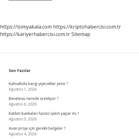
Bir
Günlük
Masrafı
Ne
Kadar
https://isimyakala.com
https://kriptohabercisi.com.tr
https://kariyerhabercisi.com.tr
Sitemap
Sidebar
Son Yazılar
Kahvaltıda hangi yiyecekler yenir ?
Ağustos 7, 2026
Beneteau nerede üretiliyor ?
Ağustos 6, 2026
Katılım bankaları faizsiz işlem yapar mı ?
Ağustos 5, 2026
Avan proje için gerekli belgeler ?
Ağustos 4, 2026