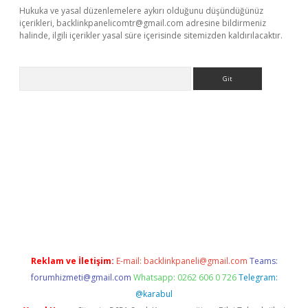
Hukuka ve yasal düzenlemelere aykırı olduğunu düşündüğünüz
içerikleri,
backlinkpanelicomtr@gmail.com
adresine bildirmeniz
halinde, ilgili içerikler yasal süre içerisinde sitemizden kaldırılacaktır.
Arama
texper indir
elexbetgiris.org
Reklam ve İletişim:
E-mail:
backlinkpaneli@gmail.com
Teams:
forumhizmeti@gmail.com
Whatsapp: 0262 606 0 726
Telegram:
@karabul