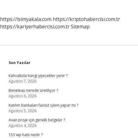
Hangi
Olay
Gerçekleşti
https://isimyakala.com
https://kriptohabercisi.com.tr
https://kariyerhabercisi.com.tr
Sitemap
Sidebar
Son Yazılar
Kahvaltıda hangi yiyecekler yenir ?
Ağustos 7, 2026
Beneteau nerede üretiliyor ?
Ağustos 6, 2026
Katılım bankaları faizsiz işlem yapar mı ?
Ağustos 5, 2026
Avan proje için gerekli belgeler ?
Ağustos 4, 2026
153 wp hattı nedir ?