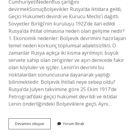
CumhuriyetiNedenRus çarlığını
devirmekSonuçBolşevikler Rusya’da iktidara geldi,
Geçici Hükümeti devirdi ve Kurucu Meclis’i dağıttı.
Sovyetler Birliği’nin kuruluşu 1922’de ilan edildi
Rusya’da ihtilal olmasına neden olan gelişme nedir?
1. Ekonomik nedenler: Bolşevik devrimini hazırlayan
temel neden korkunç toplumsal adaletsizlikti. O
zamanlar Rusya açıkça iki kısma ayrılmıştı: büyük
servete sahip olan zenginler ve aşırı derecede fakir
olan köylüler ve işçiler. Lenin’in devrimi bu
noktalardan sonuncusuna dayanarak yaptığı
bilinmektedir. Bolşevik İhtilali neye sebep oldu?
Rusya’da Jülyen takvimine göre 25 Ekim 1917’de
Petrograd’daki geçici hükümet devrildi ve iktidar
Lenin önderliğindeki Bolşeviklere geçti. Aynı…
Rus
Devamını okuyun
Yorum Bırak
Ihtilali
Sonucunda