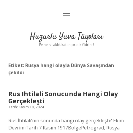
menüyü
Anasayfa
aç
Gizlilik Politikası
Huzurlu Yuva Tüyoları
Yasal Uyarı
Evine sıcaklık katan pratik fikirler!
Hakkımızda
Etiket:
Rusya hangi olayla Dünya Savaşından
çekildi
Rus Ihtilali Sonucunda Hangi Olay
Gerçekleşti
Tarih: Kasım 18, 2024
Rus İhtilali’nin sonunda hangi olay gerçekleşti? Ekim
DevrimiTarih 7 Kasım 1917BölgePetrograd, Rusya