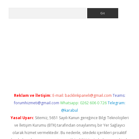
Arama
giris.com/
betexper indir
elexbetgiris.org
Reklam ve İletişim:
E-mail:
backlinkpaneli@gmail.com
Teams:
forumhizmeti@gmail.com
Whatsapp: 0262 606 0 726
Telegram:
@karabul
Yasal Uyarı:
Sitemiz, 5651 Sayılı Kanun gereğince Bilgi Teknolojileri
ve İletişim Kurumu (BTK) tarafından onaylanmış bir Yer Sağlayıcı
olarak hizmet vermektedir. Bu nedenle, sitedeki içerikleri proaktif