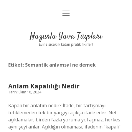
menüyü
Anasayfa
aç
Gizlilik Politikası
Huzurlu Yuva Tüyoları
Yasal Uyarı
Evine sıcaklık katan pratik fikirler!
Hakkımızda
Etiket:
Semantik anlamsal ne demek
Anlam Kapalılığı Nedir
Tarih: Ekim 18, 2024
Kapalı bir anlatım nedir? İfade, bir tartışmayı
tetiklemeden tek bir yargıyı açıkça ifade eder. Net
açıklamalar, birden fazla yoruma yol açmaz; herkes
aynı şeyi anlar. Açıklığın olmaması, ifadenin “kapalı”