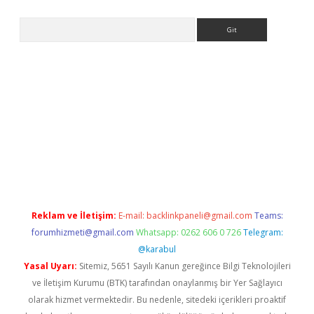
Arama
etexper indir
elexbetgiris.org
Reklam ve İletişim:
E-mail:
backlinkpaneli@gmail.com
Teams:
forumhizmeti@gmail.com
Whatsapp: 0262 606 0 726
Telegram:
@karabul
Yasal Uyarı:
Sitemiz, 5651 Sayılı Kanun gereğince Bilgi Teknolojileri
ve İletişim Kurumu (BTK) tarafından onaylanmış bir Yer Sağlayıcı
olarak hizmet vermektedir. Bu nedenle, sitedeki içerikleri proaktif