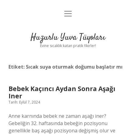
menüyü
Anasayfa
aç
Gizlilik Politikası
Huzurlu Yuva Tüyoları
Yasal Uyarı
Evine sıcaklık katan pratik fikirler!
Hakkımızda
Etiket:
Sıcak suya oturmak doğumu başlatır mı
Bebek Kaçıncı Aydan Sonra Aşağı
Iner
Tarih: Eylül 7, 2024
Anne karnında bebek ne zaman aşağı iner?
Gebeliğin 32. haftasında bebeğin pozisyonu
genellikle baş aşağı pozisyona değişmiş olur ve