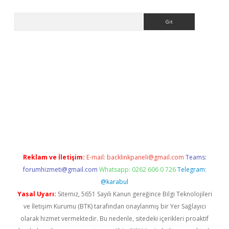
Arama
/
betexper indir
elexbetgiris.org
Reklam ve İletişim:
E-mail:
backlinkpaneli@gmail.com
Teams:
forumhizmeti@gmail.com
Whatsapp: 0262 606 0 726
Telegram:
@karabul
Yasal Uyarı:
Sitemiz, 5651 Sayılı Kanun gereğince Bilgi Teknolojileri
ve İletişim Kurumu (BTK) tarafından onaylanmış bir Yer Sağlayıcı
olarak hizmet vermektedir. Bu nedenle, sitedeki içerikleri proaktif