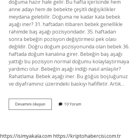
doğuma hazır hale gelir. Bu hafta içerisinde hem
anne adayı hem de bebekte çeşitli değişiklikler
meydana gelebilir. Doğuma ne kadar kala bebek
aşağı iner? 31. haftadan itibaren bebek genellikle
rahimde baş aşağı pozisyondadır. 35. haftadan
sonra bebeğin pozisyon değiştirmesi pek olası
değildir. Doğru doğum pozisyonunda olan bebek 36.
haftada doğum kanalına girer. Bebeğin baş aşağı
yattığı bu pozisyon normal doğumu kolaylaştırmaya
yardımcı olur. Bebeğin aşağı indiği nasıl anlaşılır?
Rahatlama: Bebek aşağı iner. Bu göğüs boşluğunuz
ve diyaframınız üzerindeki baskıyı hafifletir. Artık…
Bebek
Devamını okuyun
10 Yorum
Kaçıncı
Aydan
Sonra
Aşağı
Iner
https://isimyakala.com
https://kriptohabercisi.com.tr