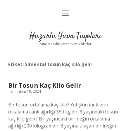
menüyü
Anasayfa
aç
Gizlilik Politikası
Huzurlu Yuva Tüyoları
Yasal Uyarı
Evine sıcaklık katan pratik fikirler!
Hakkımızda
Etiket:
Simental tosun kaç kilo gelir
Bir Tosun Kaç Kilo Gelir
Tarih: Ekim 19, 2024
Bir tosun ortalama kaç kilo? Yetişkin ineklerin
ortalama canlı ağırlığı 350 kg’dır. 3 yaşındaki tosun
kaç kilo gelir? Bir yaşındaki bir ineğin ortalama
ağırlığı 200 kilogramdır. 3 yaşına ulaşan bir ineğin