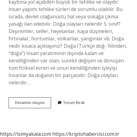
kaybına yol açabilen büyük bir tehlike ve olaydır.
İnsan yapımı tehlike türleri de sorumlu olabilir. Bu
sırada, devlet olağanüstü hal veya sokağa çıkma
yasağı ilan edebilir. Doğa olayları nelerdir 5. sınıf?
Depremler, seller, heyelanlar, kaya düşmeleri,
fırtınalar, hortumlar, volkanlar, yangınlar vb. Doğa
nedir kısaca açıklayınız? Doğa (Türkçe doğ- fiilinden,
“doğa”) İnsan yaratımının dışında kalan ve
kendiliğinden var olan, sürekli değişen ve dönüşen
tüm fiziksel evren ve onun kendiliğinden işleyişi.
İnsanlar da doğanın bir parçasıdır. Doğa olayları
nelerdir…
Doğa
Devamını okuyun
Yorum Bırak
Olayı
Nedir
Kısa
https://isimyakala.com
https://kriptohabercisi.com.tr