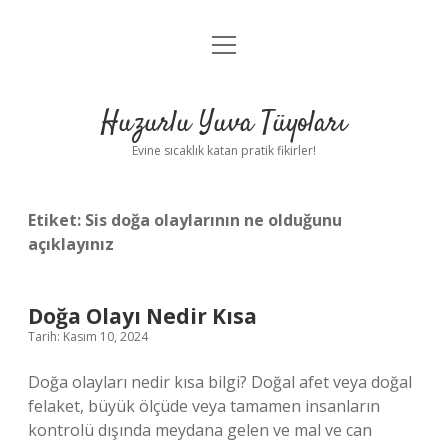
menüyü
Anasayfa
aç
Gizlilik Politikası
Huzurlu Yuva Tüyoları
Yasal Uyarı
Evine sıcaklık katan pratik fikirler!
Hakkımızda
Etiket:
Sis doğa olaylarının ne olduğunu
açıklayınız
Doğa Olayı Nedir Kısa
Tarih: Kasım 10, 2024
Doğa olayları nedir kısa bilgi? Doğal afet veya doğal
felaket, büyük ölçüde veya tamamen insanların
kontrolü dışında meydana gelen ve mal ve can