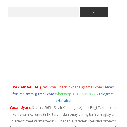
Arama
texper indir
elexbetgiris.org
Reklam ve İletişim:
E-mail:
backlinkpaneli@gmail.com
Teams:
forumhizmeti@gmail.com
Whatsapp: 0262 606 0 726
Telegram:
@karabul
Yasal Uyarı:
Sitemiz, 5651 Sayılı Kanun gereğince Bilgi Teknolojileri
ve İletişim Kurumu (BTK) tarafından onaylanmış bir Yer Sağlayıcı
olarak hizmet vermektedir. Bu nedenle, sitedeki içerikleri proaktif