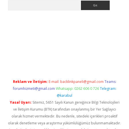
Arama
texper indir
elexbetgiris.org
Reklam ve İletişim:
E-mail:
backlinkpaneli@gmail.com
Teams:
forumhizmeti@gmail.com
Whatsapp: 0262 606 0 726
Telegram:
@karabul
Yasal Uyarı:
Sitemiz, 5651 Sayılı Kanun gereğince Bilgi Teknolojileri
ve İletişim Kurumu (BTK) tarafından onaylanmış bir Yer Sağlayıcı
olarak hizmet vermektedir. Bu nedenle, sitedeki içerikleri proaktif
olarak denetleme veya araştırma yükümlülüğümüz bulunmamaktadır.