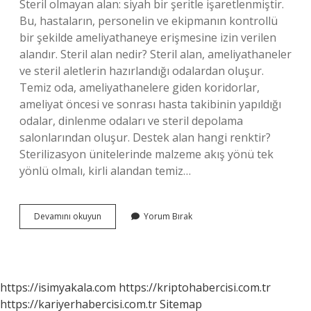
Steril olmayan alan: siyah bir şeritle işaretlenmiştir.
Bu, hastaların, personelin ve ekipmanın kontrollü
bir şekilde ameliyathaneye erişmesine izin verilen
alandır. Steril alan nedir? Steril alan, ameliyathaneler
ve steril aletlerin hazırlandığı odalardan oluşur.
Temiz oda, ameliyathanelere giden koridorlar,
ameliyat öncesi ve sonrası hasta takibinin yapıldığı
odalar, dinlenme odaları ve steril depolama
salonlarından oluşur. Destek alan hangi renktir?
Sterilizasyon ünitelerinde malzeme akış yönü tek
yönlü olmalı, kirli alandan temiz…
Steril
Devamını okuyun
Yorum Bırak
Alan
Hangi
Renk
Ile
Gösterilir
https://isimyakala.com
https://kriptohabercisi.com.tr
https://kariyerhabercisi.com.tr
Sitemap