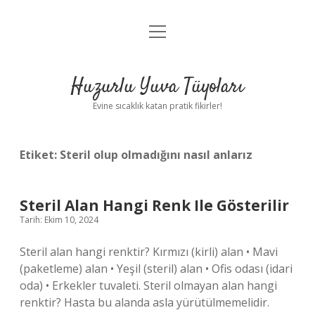
menüyü
Anasayfa
aç
Gizlilik Politikası
Huzurlu Yuva Tüyoları
Yasal Uyarı
Evine sıcaklık katan pratik fikirler!
Hakkımızda
Etiket:
Steril olup olmadığını nasıl anlarız
Steril Alan Hangi Renk Ile Gösterilir
Tarih: Ekim 10, 2024
Steril alan hangi renktir? Kırmızı (kirli) alan • Mavi
(paketleme) alan • Yeşil (steril) alan • Ofis odası (idari
oda) • Erkekler tuvaleti. Steril olmayan alan hangi
renktir? Hasta bu alanda asla yürütülmemelidir.