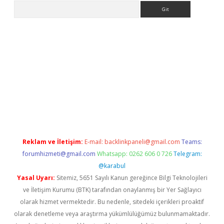
Arama
etexper indir
elexbetgiris.org
Reklam ve İletişim:
E-mail:
backlinkpaneli@gmail.com
Teams:
forumhizmeti@gmail.com
Whatsapp: 0262 606 0 726
Telegram:
@karabul
Yasal Uyarı:
Sitemiz, 5651 Sayılı Kanun gereğince Bilgi Teknolojileri
ve İletişim Kurumu (BTK) tarafından onaylanmış bir Yer Sağlayıcı
olarak hizmet vermektedir. Bu nedenle, sitedeki içerikleri proaktif
olarak denetleme veya araştırma yükümlülüğümüz bulunmamaktadır.