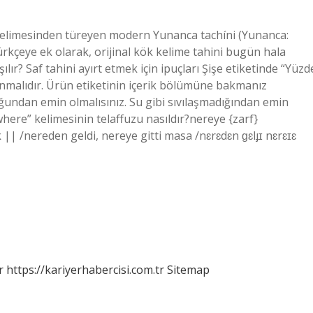
 kelimesinden türeyen modern Yunanca tachíni (Yunanca:
ürkçeye ek olarak, orijinal kök kelime tahini bugün hala
ılır? Saf tahini ayırt etmek için ipuçları Şişe etiketinde “Yüzd
unmalıdır. Ürün etiketinin içerik bölümüne bakmanız
lduğundan emin olmalısınız. Su gibi sıvılaşmadığından emin
“where” kelimesinin telaffuzu nasıldır?nereye {zarf}
|| /nereden geldi, nereye gitti masa /nɛrɛdɛn ɡɛlɟɪ nɛrɛɪɛ
r
https://kariyerhabercisi.com.tr
Sitemap