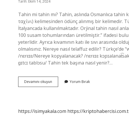
Tarih: Ekim 14, 2024
Tahin mi tahin mı? Tahin, aslında Osmanlıca tahin
ταχίνι) kelimesinden ödünç alınmış bir kelimedir. T
İtalyancada kullanılmaktadır. Orjinal tahin nasıl anlaş
100 susam tohumlarından üretilmiştir.” ifadesi bul
yeterlidir. Ayrıca kıvamının katı ile sıvı arasında o
olmalısınız. Nereye nasıl telaffuz edilir? Türkçe’de 
/nɛrɛɪɛ/Nereye kopyalanacak? /nɛrɛɪɛ kɔpɪalanat͡sak 
ɡɪtcɪ tablɔsu/ Tahin tek başına nasıl yenir?…
Tahin
Devamını okuyun
Yorum Bırak
Nasıl
Telaffuz
Edilir
https://isimyakala.com
https://kriptohabercisi.com.t