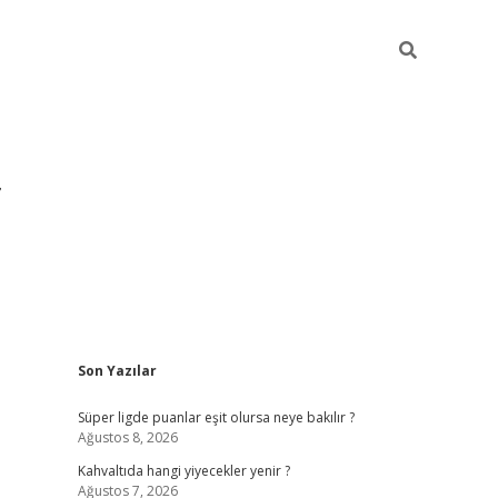
Sidebar
Son Yazılar
https://hiltonbet-giris.com/
betexper i
Süper ligde puanlar eşit olursa neye bakılır ?
Ağustos 8, 2026
Kahvaltıda hangi yiyecekler yenir ?
Ağustos 7, 2026