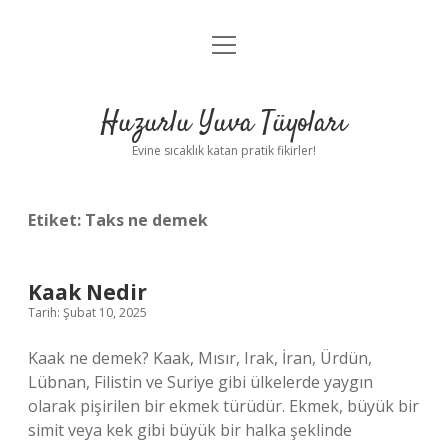
menüyü
Anasayfa
aç
Gizlilik Politikası
Huzurlu Yuva Tüyoları
Yasal Uyarı
Evine sıcaklık katan pratik fikirler!
Hakkımızda
Etiket:
Taks ne demek
Kaak Nedir
Tarih: Şubat 10, 2025
Kaak ne demek? Kaak, Mısır, Irak, İran, Ürdün,
Lübnan, Filistin ve Suriye gibi ülkelerde yaygın
olarak pişirilen bir ekmek türüdür. Ekmek, büyük bir
simit veya kek gibi büyük bir halka şeklinde