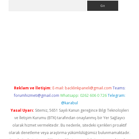
Arama
etexper indir
elexbetgiris.org
Reklam ve İletişim:
E-mail:
backlinkpaneli@gmail.com
Teams:
forumhizmeti@gmail.com
Whatsapp: 0262 606 0 726
Telegram:
@karabul
Yasal Uyarı:
Sitemiz, 5651 Sayılı Kanun gereğince Bilgi Teknolojileri
ve İletişim Kurumu (BTK) tarafından onaylanmış bir Yer Sağlayıcı
olarak hizmet vermektedir. Bu nedenle, sitedeki içerikleri proaktif
olarak denetleme veya araştırma yükümlülüğümüz bulunmamaktadır.