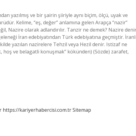
n yazılmış ve bir şairin şiiriyle aynı biçim, ölçü, uyak ve
 türüdür. Kelime, “eş, değer” anlamına gelen Arapça “nazir”
il, Nazire olarak adlandırılır. Tanzir ne demek? Nazire denir
neği İran edebiyatından Türk edebiyatına geçmiştir. İranl
kilde yazılan nazirelere Tehzil veya Hezil denir. Istizaf ne
r
https://kariyerhabercisi.com.tr
Sitemap