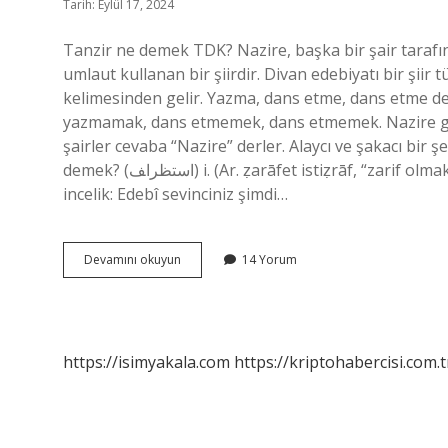
Tarih: Eylül 17, 2024
Tanzir ne demek TDK? Nazire, başka bir şair tarafında
umlaut kullanan bir şiirdir. Divan edebiyatı bir şiir
kelimesinden gelir. Yazma, dans etme, dans etme değ
yazmamak, dans etmemek, dans etmemek. Nazire gele
şairler cevaba “Nazire” derler. Alaycı ve şakacı bir şe
demek? (ﺍﺳﺘﻈﺮﺍﻒ) i. (Ar. ẓarāfet istiẓrāf, “zarif olmak, hoş ve belagatli konuşmak” kökünden) (Sözde) zarafet,
incelik: Edebî sevinciniz şimdi…
Tanzif
Devamını okuyun
14 Yorum
Ne
Demek
https://isimyakala.com
https://kriptohabercisi.com.t