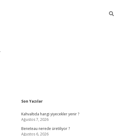
Sidebar
Son Yazılar
https://hiltonbet-giris.com/
betexper i
Kahvaltıda hangi yiyecekler yenir ?
Ağustos 7, 2026
Beneteau nerede üretiliyor ?
Ağustos 6, 2026