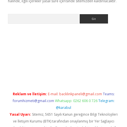
halinde, ilgili içerikler yasal süre içerisinde sitemizden kaldırılacaktır.
Arama
texper indir
elexbetgiris.org
Reklam ve İletişim:
E-mail:
backlinkpaneli@gmail.com
Teams:
forumhizmeti@gmail.com
Whatsapp: 0262 606 0 726
Telegram:
@karabul
Yasal Uyarı:
Sitemiz, 5651 Sayılı Kanun gereğince Bilgi Teknolojileri
ve İletişim Kurumu (BTK) tarafından onaylanmış bir Yer Sağlayıcı