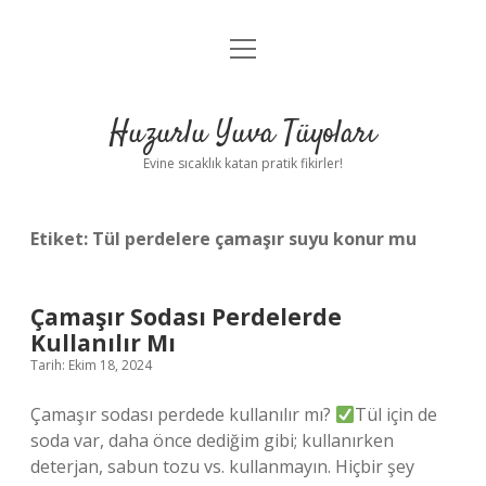
menüyü
Anasayfa
aç
Gizlilik Politikası
Huzurlu Yuva Tüyoları
Yasal Uyarı
Evine sıcaklık katan pratik fikirler!
Hakkımızda
Etiket:
Tül perdelere çamaşır suyu konur mu
Çamaşır Sodası Perdelerde
Kullanılır Mı
Tarih: Ekim 18, 2024
Çamaşır sodası perdede kullanılır mı?
Tül için de
soda var, daha önce dediğim gibi; kullanırken
deterjan, sabun tozu vs. kullanmayın. Hiçbir şey