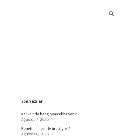
Sidebar
Son Yazılar
https://hiltonbet-giris.com/
betexper i
Kahvaltıda hangi yiyecekler yenir ?
Ağustos 7, 2026
Beneteau nerede üretiliyor ?
Ağustos 6, 2026