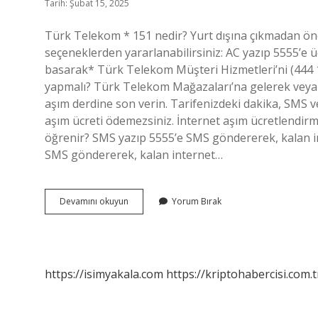
Tarih: Şubat 15, 2025
Türk Telekom * 151 nedir? Yurt dışına çıkmadan önce
seçeneklerden yararlanabilirsiniz: AC yazıp 5555’e
basarak* Türk Telekom Müşteri Hizmetleri’ni (444 
yapmalı? Türk Telekom Mağazaları’na gelerek veya 
aşım derdine son verin. Tarifenizdeki dakika, SMS ve
aşım ücreti ödemezsiniz. İnternet aşım ücretlendir
öğrenir? SMS yazıp 5555’e SMS göndererek, kalan in
SMS göndererek, kalan internet…
151
Devamını okuyun
Yorum Bırak
Türk
Telekom
Ne
Demek
https://isimyakala.com
https://kriptohabercisi.com.t