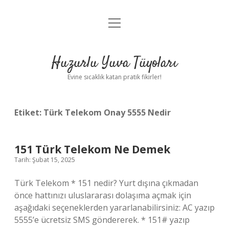
menüyü
Anasayfa
aç
Gizlilik Politikası
Huzurlu Yuva Tüyoları
Yasal Uyarı
Evine sıcaklık katan pratik fikirler!
Hakkımızda
Etiket:
Türk Telekom Onay 5555 Nedir
151 Türk Telekom Ne Demek
Tarih: Şubat 15, 2025
Türk Telekom * 151 nedir? Yurt dışına çıkmadan
önce hattınızı uluslararası dolaşıma açmak için
aşağıdaki seçeneklerden yararlanabilirsiniz: AC yazıp
5555’e ücretsiz SMS göndererek. * 151# yazıp