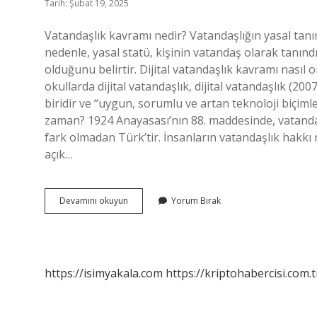
Tarih: Şubat 19, 2025
Vatandaşlık kavramı nedir? Vatandaşlığın yasal tanımı
nedenle, yasal statü, kişinin vatandaş olarak tanınd
olduğunu belirtir. Dijital vatandaşlık kavramı nasıl
okullarda dijital vatandaşlık, dijital vatandaşlık (200
biridir ve “uygun, sorumlu ve artan teknoloji biçimle
zaman? 1924 Anayasası’nın 88. maddesinde, vatandaşl
fark olmadan Türk’tir. İnsanların vatandaşlık hakkı
açık…
Vatandaşlık
Devamını okuyun
Yorum Bırak
Kavramı
Nasıl
Ortaya
Çıkmıştır
https://isimyakala.com
https://kriptohabercisi.com.t