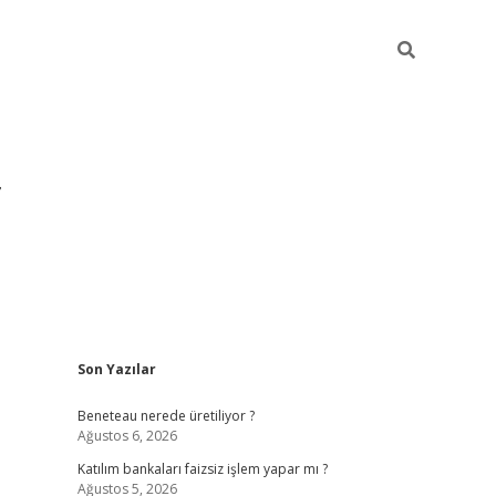
Sidebar
Son Yazılar
https://hiltonbet-giris.com/
betexper i
Beneteau nerede üretiliyor ?
Ağustos 6, 2026
Katılım bankaları faizsiz işlem yapar mı ?
Ağustos 5, 2026