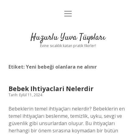
menüyü
Anasayfa
aç
Gizlilik Politikası
Huzurlu Yuva Tüyoları
Yasal Uyarı
Evine sıcaklık katan pratik fikirler!
Hakkımızda
Etiket:
Yeni bebeği olanlara ne alınır
Bebek Ihtiyaclari Nelerdir
Tarih: Eylül 11, 2024
Bebeklerin temel ihtiyaçları nelerdir? Bebeklerin en
temel ihtiyaçları beslenme, temizlik, uyku, sevgi ve
güvenlik gibi unsurlardan oluşur. Bu ihtiyaçları
herhangi bir önem sırasına koymadan bir bütün