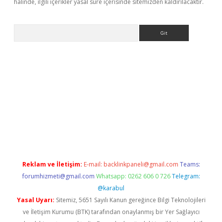
halinde, ilgili içerikler yasal süre içerisinde sitemizden kaldırılacaktır.
Arama
etexper indir
elexbetgiris.org
Reklam ve İletişim:
E-mail:
backlinkpaneli@gmail.com
Teams:
forumhizmeti@gmail.com
Whatsapp: 0262 606 0 726
Telegram:
@karabul
Yasal Uyarı:
Sitemiz, 5651 Sayılı Kanun gereğince Bilgi Teknolojileri
ve İletişim Kurumu (BTK) tarafından onaylanmış bir Yer Sağlayıcı