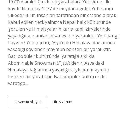
1970’te anıldı. Çin’de bu yaratıklara Yeti denir. İlk
kaydedilen olay 1977’de meydana geldi. Yeti hangi
ülkede? Bilim insanları tarafından bir efsane olarak
kabul edilen Yeti, yalnızca Nepal halk kültüründe
görülen ve Himalayaların karla kaplı zirvelerinde
yaşadığına inanılan efsanevi bir yaratıktır. Yeti hangi
hayvan? Yeti (/ˈjɛti/), Asya’daki Himalaya dağlarında
yaşadığı söylenen maymun benzeri bir yaratıktır.
Batı popüler kültüründe, yaratığa sıklıkla
Abominable Snowman (/ˈjɛti/) denir. Asya’daki
Himalaya dağlarında yaşadığı söylenen maymun
benzeri bir yaratıktır. Batı popüler kültüründe,
yaratığa…
Yeti
Devamını okuyun
8 Yorum
Hangi
Mitoloji