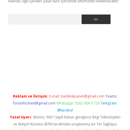
halinde, ilgili içerikler yasal süre içerisinde sitemizden kaldırılacaktır.
Arama
etexper indir
elexbetgiris.org
Reklam ve İletişim:
E-mail:
backlinkpaneli@gmail.com
Teams:
forumhizmeti@gmail.com
Whatsapp: 0262 606 0 726
Telegram:
@karabul
Yasal Uyarı:
Sitemiz, 5651 Sayılı Kanun gereğince Bilgi Teknolojileri
ve İletişim Kurumu (BTK) tarafından onaylanmış bir Yer Sağlayıcı