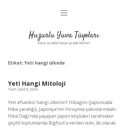
menüyü
Anasayfa
aç
Gizlilik Politikası
Huzurlu Yuva Tüyoları
Yasal Uyarı
Evine sıcaklık katan pratik fikirler!
Hakkımızda
Etiket:
Yeti hangi ülkede
Yeti Hangi Mitoloji
Tarih: Eylül 8, 2024
Yeti efsanesi hangi ülkenin? Hibagon (Japoncada
Hiba yaratığı), Japonya’nın Hiroşima yakınlarındaki
Hiba Dağı’nda yaşayan Japon köylüleri tarafından
çeşitli toplumlarda Bigfoot’a verilen isim, ilk olarak