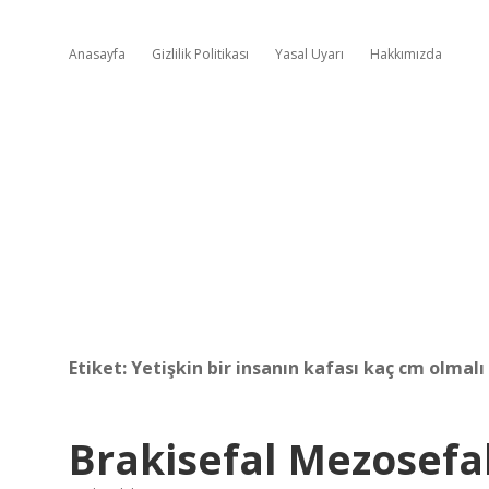
Anasayfa
Gizlilik Politikası
Yasal Uyarı
Hakkımızda
Etiket:
Yetişkin bir insanın kafası kaç cm olmalı
Brakisefal Mezosef