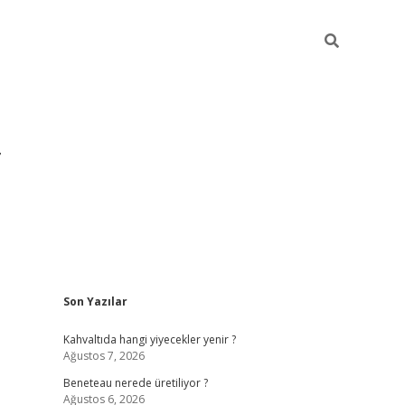
Sidebar
Son Yazılar
https://hiltonbet-giris.com/
betexper i
Kahvaltıda hangi yiyecekler yenir ?
Ağustos 7, 2026
Beneteau nerede üretiliyor ?
Ağustos 6, 2026