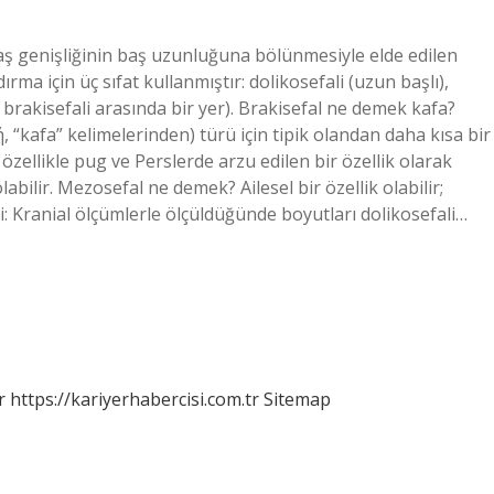
aş genişliğinin baş uzunluğuna bölünmesiyle elde edilen
ırma için üç sıfat kullanmıştır: dolikosefali (uzun başlı),
le brakisefali arasında bir yer). Brakisefal ne demek kafa?
 “kafa” kelimelerinden) türü için tipik olandan daha kısa bir
, özellikle pug ve Perslerde arzu edilen bir özellik olarak
abilir. Mezosefal ne demek? Ailesel bir özellik olabilir;
: Kranial ölçümlerle ölçüldüğünde boyutları dolikosefali…
r
https://kariyerhabercisi.com.tr
Sitemap