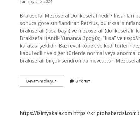
Tarih: Eylül 6, 2024
Brakisefal Mezosefal Dolikosefal nedir? İnsanları b
sonuca göre sınıflandıran Retzius, bu ırksal sınıfland
brakisefali (kısa başlı) ve mezosefali (dolikosefali i
Brakisefali (Antik Yunanca βραχύς, “kısa” ve κεφαλή,
kafatası şeklidir. Bazı evcil köpek ve kedi türlerinde
kabul edilir ve diğer türlerde normal veya anormal ol
brakisefali birçok sendromda mevcuttur. Mezosefali
Brakisefal
Devamını okuyun
8 Yorum
Mezosefal
Ne
Demek
https://isimyakala.com
https://kriptohabercisi.com.t