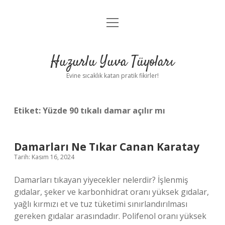
menüyü
Anasayfa
aç
Gizlilik Politikası
Huzurlu Yuva Tüyoları
Yasal Uyarı
Evine sıcaklık katan pratik fikirler!
Hakkımızda
Etiket:
Yüzde 90 tıkalı damar açılır mı
Damarları Ne Tıkar Canan Karatay
Tarih: Kasım 16, 2024
Damarları tıkayan yiyecekler nelerdir? İşlenmiş
gıdalar, şeker ve karbonhidrat oranı yüksek gıdalar,
yağlı kırmızı et ve tuz tüketimi sınırlandırılması
gereken gıdalar arasındadır. Polifenol oranı yüksek