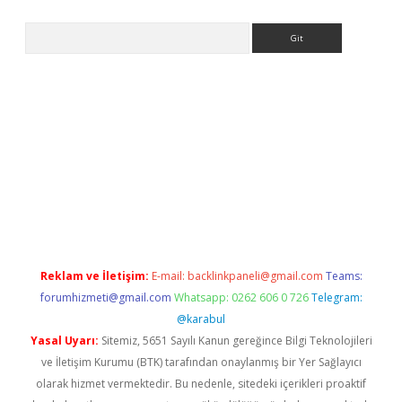
Arama
texper indir
elexbetgiris.org
Reklam ve İletişim:
E-mail:
backlinkpaneli@gmail.com
Teams:
forumhizmeti@gmail.com
Whatsapp: 0262 606 0 726
Telegram:
@karabul
Yasal Uyarı:
Sitemiz, 5651 Sayılı Kanun gereğince Bilgi Teknolojileri
ve İletişim Kurumu (BTK) tarafından onaylanmış bir Yer Sağlayıcı
olarak hizmet vermektedir. Bu nedenle, sitedeki içerikleri proaktif