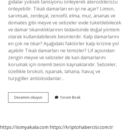
gıdalar yüksek tansiyonu önleyerek aterosklerozu
önleyebilir. Tıkalı damarları en iyi ne açar? Limon,
sarımsak, zerdeçal, zencefil, elma, muz, ananas ve
domates gibi meyve ve sebzeler evde tüketilebilecek
ve damar tıkanıklıklarının tedavisinde doğal yöntem
olarak kullanılabilecek besinlerdir. Kalp damarlarını
en çok ne tıkar? Aşağıdaki faktörler kalp krizine yol
açabilir Tıkalı damarları ne temizler? Lif açısından
zengin meyve ve sebzeler de kan damarlarını
korumak için önemli besin kaynaklarıdır. Sebzeler,
özellikle brokoli, ıspanak, lahana, havuç ve
turpgiller antioksidanlar…
Damarları
Devamını okuyun
Yorum Bırak
Ne
Tıkar
Canan
Karatay
https://isimyakala.com
https://kriptohabercisi.com.tr