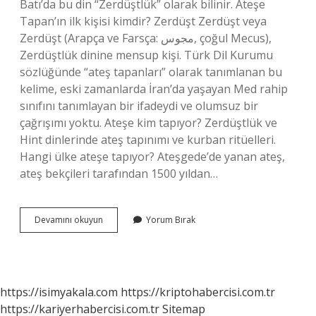
Batı’da bu din “Zerdüştlük” olarak bilinir. Ateşe
Tapan’ın ilk kişisi kimdir? Zerdüşt Zerdüşt veya
Zerdüşt (Arapça ve Farsça: مجوس, çoğul Mecus),
Zerdüştlük dinine mensup kişi. Türk Dil Kurumu
sözlüğünde “ateş tapanları” olarak tanımlanan bu
kelime, eski zamanlarda İran’da yaşayan Med rahip
sınıfını tanımlayan bir ifadeydi ve olumsuz bir
çağrışımı yoktu. Ateşe kim tapıyor? Zerdüştlük ve
Hint dinlerinde ateş tapınımı ve kurban ritüelleri.
Hangi ülke ateşe tapıyor? Ateşgede’de yanan ateş,
ateş bekçileri tarafından 1500 yıldan…
Zerdüştler
Devamını okuyun
Yorum Bırak
Ateşe
Tapar
Mı
https://isimyakala.com
https://kriptohabercisi.com.tr
https://kariyerhabercisi.com.tr
Sitemap