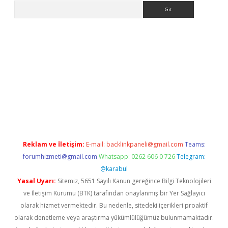
Arama
etexper indir
elexbetgiris.org
Reklam ve İletişim:
E-mail:
backlinkpaneli@gmail.com
Teams:
forumhizmeti@gmail.com
Whatsapp: 0262 606 0 726
Telegram:
@karabul
Yasal Uyarı:
Sitemiz, 5651 Sayılı Kanun gereğince Bilgi Teknolojileri
ve İletişim Kurumu (BTK) tarafından onaylanmış bir Yer Sağlayıcı
olarak hizmet vermektedir. Bu nedenle, sitedeki içerikleri proaktif
olarak denetleme veya araştırma yükümlülüğümüz bulunmamaktadır.