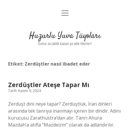
menüyü
Anasayfa
aç
Gizlilik Politikası
Huzurlu Yuva Tüyoları
Yasal Uyarı
Evine sıcaklık katan pratik fikirler!
Hakkımızda
Etiket:
Zerdüştler nasıl ibadet eder
Zerdüştler Ateşe Tapar Mı
Tarih: Kasım 9, 2024
Zerdüşt dini neye tapar? Zerdüştlük, İran dinleri
arasında tek tanrıya inanmayı içeren bir dindir. Adını
kurucusu Zarathustra’dan alır. Tanrı Ahura
Mazdah’a atıfla “Mazdeizm” olarak da adlandırılır.