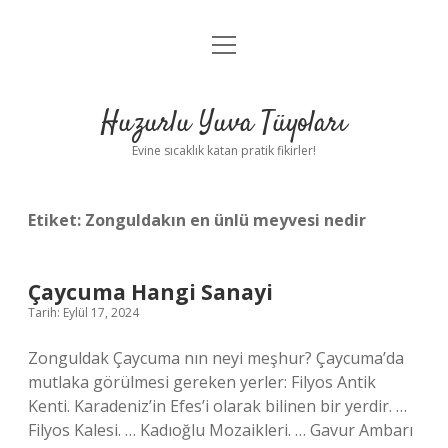
menüyü
Anasayfa
aç
Gizlilik Politikası
Huzurlu Yuva Tüyoları
Yasal Uyarı
Evine sıcaklık katan pratik fikirler!
Hakkımızda
Etiket:
Zonguldakın en ünlü meyvesi nedir
Çaycuma Hangi Sanayi
Tarih: Eylül 17, 2024
Zonguldak Çaycuma nın neyi meşhur? Çaycuma’da
mutlaka görülmesi gereken yerler: Filyos Antik
Kenti. Karadeniz’in Efes’i olarak bilinen bir yerdir. …
Filyos Kalesi. … Kadıoğlu Mozaikleri. … Gavur Ambarı