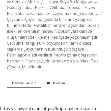
ve Ceneviz Mezarlığı … Çayır Köyü Su Mağarası …
Göldağı Tabiat Parkı … Velibaba Tepesi. … Filyos
PlajıDaha fazla makale… Çaycuma hangi maden var?
Çaycuma-Çayırlı bölgesinde bir barit yatağı da
bilinmektedir. Metalik mineraller açısından, boksit
ildeki en önemli mineraldir. Boksit yatakları ve
oluşumları özellikle merkez ilçede yoğunlaşmıştır.
Çaycuma hangi Türk boyundan? Tarih öncesi
çağlarda Çaycuma’nın bulunduğu bölgeye
Paphlagonia adı verilirdi. Paphlagonia bölgesinin
batı sınırı Filyos çayıydı. Karadeniz kıyısındaki Tios
(Filyos), Milet’in bir…
Çaycuma
Devamını okuyun
10 Yorum
Hangi
Sanayi
https://isimyakala.com
https://kriptohabercisi.com.tr