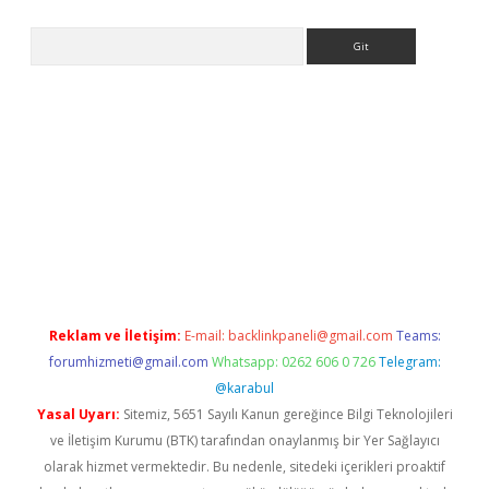
Arama
texper indir
elexbetgiris.org
Reklam ve İletişim:
E-mail:
backlinkpaneli@gmail.com
Teams:
forumhizmeti@gmail.com
Whatsapp: 0262 606 0 726
Telegram:
@karabul
Yasal Uyarı:
Sitemiz, 5651 Sayılı Kanun gereğince Bilgi Teknolojileri
ve İletişim Kurumu (BTK) tarafından onaylanmış bir Yer Sağlayıcı
olarak hizmet vermektedir. Bu nedenle, sitedeki içerikleri proaktif