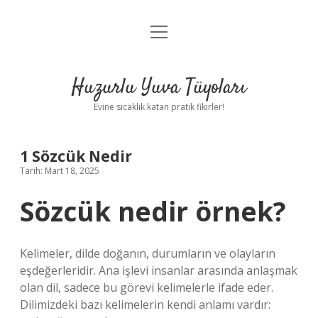
menüyü
Anasayfa
aç
Gizlilik Politikası
Huzurlu Yuva Tüyoları
Yasal Uyarı
Evine sıcaklık katan pratik fikirler!
Hakkımızda
1 Sözcük Nedir
Tarih: Mart 18, 2025
Sözcük nedir örnek?
Kelimeler, dilde doğanın, durumların ve olayların
eşdeğerleridir. Ana işlevi insanlar arasında anlaşmak
olan dil, sadece bu görevi kelimelerle ifade eder.
Dilimizdeki bazı kelimelerin kendi anlamı vardır: