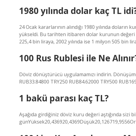
1980 yılında dolar kaç TL idi
24 Ocak kararlarının alındığı 1980 yılında doların kur
yükseldi. Bu tarihten itibaren dolar kurunun değeri
225,4 bin liraya, 2002 yılında ise 1 milyon 505 bin lira
100 Rus Rublesi ile Ne Alınır
Döviz dönüştürücü uygulamamızı indirin. Dönüşüm o
RUB33.84800 TRY250 RUB84.62000 TRY500 RUB169.
1 bakü parası kaç TL?
Aşağıda girdiğiniz döviz kuru değeri aştığında sizi
günYüksek20,436920,4369Düşük20,126719,9556Ort