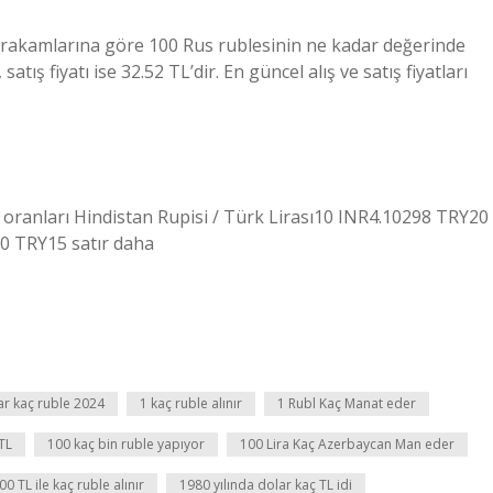
 rakamlarına göre 100 Rus rublesinin ne kadar değerinde
tış fiyatı ise 32.52 TL’dir. En güncel alış ve satış fiyatları
ranları Hindistan Rupisi / Türk Lirası10 INR4.10298 TRY20
0 TRY15 satır daha
ar kaç ruble 2024
1 kaç ruble alınır
1 Rubl Kaç Manat eder
TL
100 kaç bin ruble yapıyor
100 Lira Kaç Azerbaycan Man eder
00 TL ile kaç ruble alınır
1980 yılında dolar kaç TL idi