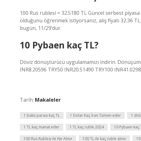
100 Rus rublesi = 32.5180 TL Güncel serbest piyasa
olduğunu öğrenmek istiyorsanız, alış fiyatı 32.36 TL, sa
bugün, 11/29’dur.
10 Pybaen kaç TL?
Döviz dönüştürücü uygulamamızı indirin. Dönüşüm o
INR8.20596 TRY50 INR20.51490 TRY100 INR41.0298
Tarih:
Makaleler
1 bakü parası kaç TL
1 Dolar Kaç İran Tümen eder
1 dol
1 TL kaç manat eder
1 TL kaç ruble 2024
10 Pybaen kaç 
100 Rus Rublesi ile Ne Alınır
100 TL ile kaç ruble alınır
10