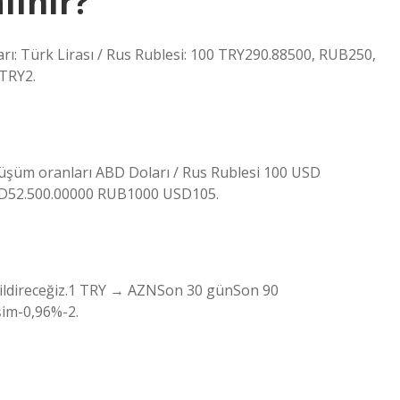
lınır?
rı: Türk Lirası / Rus Rublesi: 100 TRY290.88500, RUB250,
TRY2.
üşüm oranları ABD Doları / Rus Rublesi 100 USD
D52.500.00000 RUB1000 USD105.
e bildireceğiz.1 TRY → AZNSon 30 günSon 90
im-0,96%-2.