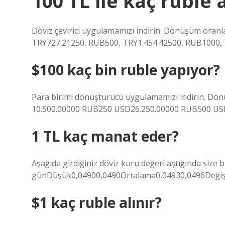
100 TL ile kaç ruble a
Döviz çevirici uygulamamızı indirin. Dönüşüm oranla
TRY727.21250, RUB500, TRY1.454.42500, RUB1000, 
$100 kaç bin ruble yapıyor?
Para birimi dönüştürücü uygulamamızı indirin. Dön
10.500.00000 RUB250 USD26.250.00000 RUB500 US
1 TL kaç manat eder?
Aşağıda girdiğiniz döviz kuru değeri aştığında siz
günDüşük0,04900,0490Ortalama0,04930,0496Değiş
$1 kaç ruble alınır?