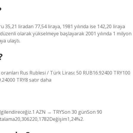
?
u 35,21 liradan 77,54 liraya, 1981 yılında ise 142,20 liraya
 düzenli olarak yükselmeye başlayarak 2001 yılında 1 milyon
ya ulaştı.
?
ranları Rus Rublesi / Türk Lirası: 50 RUB16.92400 TRY100
24000 TRY8 satır daha
 bilgilendireceğiz.1 AZN → TRYSon 30 günSon 90
alama20,306220,1782Değişim1,24%2.