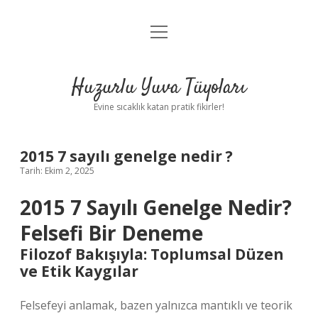
menüyü
Anasayfa
aç
Gizlilik Politikası
Huzurlu Yuva Tüyoları
Yasal Uyarı
Evine sıcaklık katan pratik fikirler!
Hakkımızda
2015 7 sayılı genelge nedir ?
Tarih: Ekim 2, 2025
2015 7 Sayılı Genelge Nedir?
Felsefi Bir Deneme
Filozof Bakışıyla: Toplumsal Düzen
ve Etik Kaygılar
Felsefeyi anlamak, bazen yalnızca mantıklı ve teorik