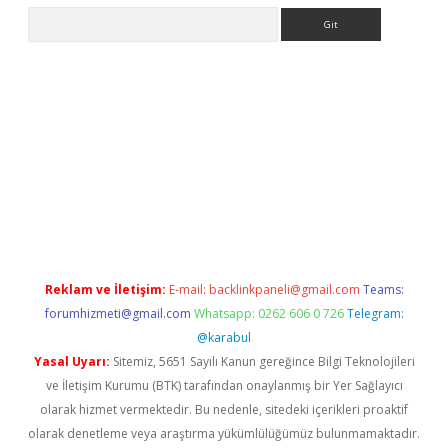
Arama
ndir
elexbetgiris.org
Reklam ve İletişim:
E-mail:
backlinkpaneli@gmail.com
Teams:
forumhizmeti@gmail.com
Whatsapp: 0262 606 0 726
Telegram:
@karabul
Yasal Uyarı:
Sitemiz, 5651 Sayılı Kanun gereğince Bilgi Teknolojileri
ve İletişim Kurumu (BTK) tarafından onaylanmış bir Yer Sağlayıcı
olarak hizmet vermektedir. Bu nedenle, sitedeki içerikleri proaktif
olarak denetleme veya araştırma yükümlülüğümüz bulunmamaktadır.