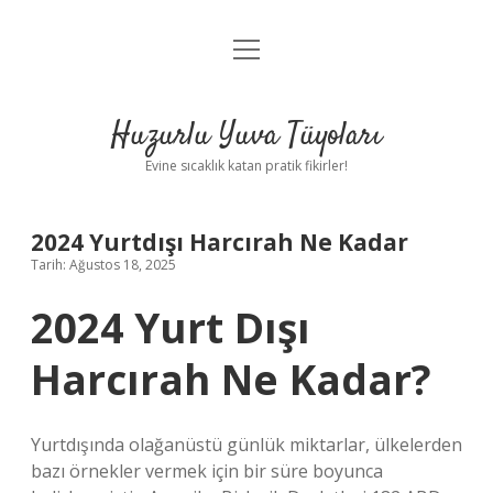
menüyü
Anasayfa
aç
Gizlilik Politikası
Huzurlu Yuva Tüyoları
Yasal Uyarı
Evine sıcaklık katan pratik fikirler!
Hakkımızda
2024 Yurtdışı Harcırah Ne Kadar
Tarih: Ağustos 18, 2025
2024 Yurt Dışı
Harcırah Ne Kadar?
Yurtdışında olağanüstü günlük miktarlar, ülkelerden
bazı örnekler vermek için bir süre boyunca