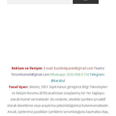
elexbetgiris.org
Reklam ve İletişim:
E-mail:
backlinkpaneli@gmail.com
Teams:
forumhizmeti@gmail.com
Whatsapp: 0262 606 0 726
Telegram:
@karabul
Yasal Uyarı:
Sitemiz, 5651 Sayılı Kanun gereğince Bilgi Teknolojileri
ve İletişim Kurumu (BTK) tarafından onaylanmış bir Yer Sağlayıcı
olarak hizmet vermektedir. Bu nedenle, sitedeki içerikleri proaktif
olarak denetleme veya araştırma yükümlülüğümüz bulunmamaktadır.
Ancak, üyelerimiz yazdıkları içeriklerin sorumluluğunu taşımakta olup,