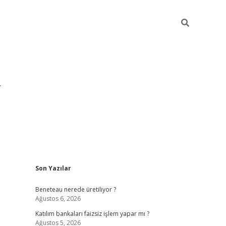
Sidebar
Son Yazılar
https://hiltonbet-giris.com/
betexper indir
elex
Beneteau nerede üretiliyor ?
Ağustos 6, 2026
Katılım bankaları faizsiz işlem yapar mı ?
Ağustos 5, 2026