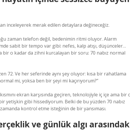
 inceleyerek merak edilen detaylara değineceğiz.
oğu zaman telefon değil, bedenimin ritmi oluyor. Alarm
de sabit bir tempo var gibi: nefes, kalp atışı, düşünceler…
 bir o kadar da zihni kurcalayan bir soru: 70 nabız normal
en 72. Ve her seferinde aynı şey oluyor: kısa bir rahatlama
ormal mi, yoksa ben bir şeyi mi kaçırıyorum?”
mını ekran karşısında geçiren, teknolojiyle iç içe ama bir 
r yetişkin gibi hissediyorum. Belki de bu yüzden 70 nabız
 zamanda kontrol etme isteğinin de bir yansıması.
erçeklik ve günlük algı arasındak