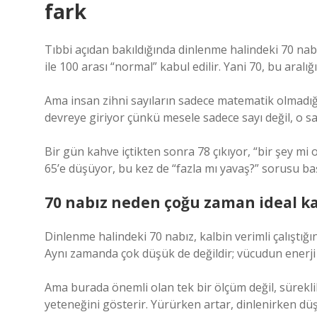
fark
Tıbbi açıdan bakıldığında dinlenme halindeki 70 nabı
ile 100 arası “normal” kabul edilir. Yani 70, bu aral
Ama insan zihni sayıların sadece matematik olmadığ
devreye giriyor çünkü mesele sadece sayı değil, o s
Bir gün kahve içtikten sonra 78 çıkıyor, “bir şey m
65’e düşüyor, bu kez de “fazla mı yavaş?” sorusu ba
70 nabız neden çoğu zaman ideal ka
Dinlenme halindeki 70 nabız, kalbin verimli çalıştığını
Aynı zamanda çok düşük de değildir; vücudun enerji ü
Ama burada önemli olan tek bir ölçüm değil, sürekli
yeteneğini gösterir. Yürürken artar, dinlenirken düş