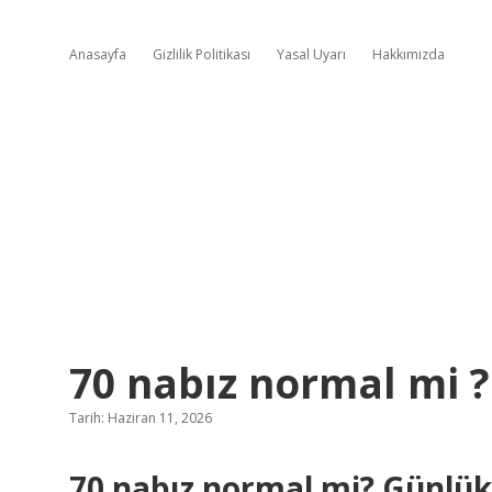
Anasayfa
Gizlilik Politikası
Yasal Uyarı
Hakkımızda
70 nabız normal mi ?
Tarih: Haziran 11, 2026
70 nabız normal mi? Günlük