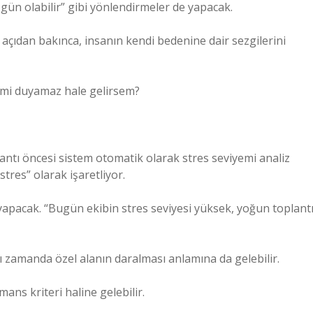
gün olabilir” gibi yönlendirmeler de yapacak.
 açıdan bakınca, insanın kendi bedenine dair sezgilerini
simi duyamaz hale gelirsem?
lantı öncesi sistem otomatik olarak stres seviyemi analiz
tres” olarak işaretliyor.
 yapacak. “Bugün ekibin stres seviyesi yüksek, yoğun toplant
ynı zamanda özel alanın daralması anlamına da gelebilir.
ans kriteri haline gelebilir.