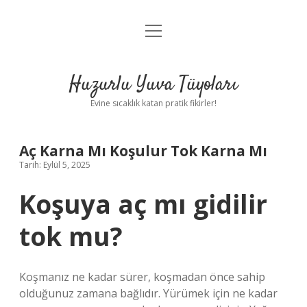
menüyü
Anasayfa
aç
Gizlilik Politikası
Huzurlu Yuva Tüyoları
Yasal Uyarı
Evine sıcaklık katan pratik fikirler!
Hakkımızda
Aç Karna Mı Koşulur Tok Karna Mı
Tarih: Eylül 5, 2025
Koşuya aç mı gidilir
tok mu?
Koşmanız ne kadar sürer, koşmadan önce sahip
olduğunuz zamana bağlıdır. Yürümek için ne kadar