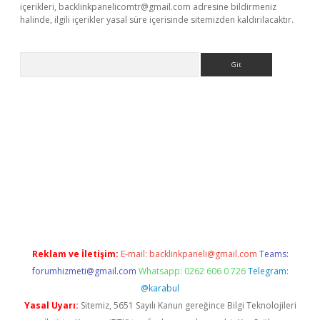
içerikleri,
backlinkpanelicomtr@gmail.com
adresine bildirmeniz
halinde, ilgili içerikler yasal süre içerisinde sitemizden kaldırılacaktır.
Arama
indir
elexbetgiris.org
Reklam ve İletişim:
E-mail:
backlinkpaneli@gmail.com
Teams:
forumhizmeti@gmail.com
Whatsapp: 0262 606 0 726
Telegram:
@karabul
Yasal Uyarı:
Sitemiz, 5651 Sayılı Kanun gereğince Bilgi Teknolojileri