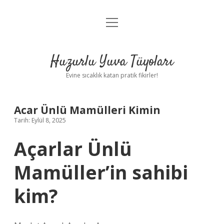
menüyü
Anasayfa
aç
Gizlilik Politikası
Huzurlu Yuva Tüyoları
Yasal Uyarı
Evine sıcaklık katan pratik fikirler!
Hakkımızda
Acar Ünlü Mamülleri Kimin
Tarih: Eylül 8, 2025
Açarlar Ünlü
Mamüller’in sahibi
kim?