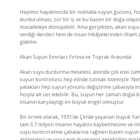
Hepimiz hayatımızda bir noktada suyun gücünü, hızı
durdurulması, zor bir iş ve bu bazen bir doğa olayını
mücadeleye dönüşebilir. Ama gerçekten, akan suyu 
verdiği dersleri hem de insan hikâyelerinden ilham 
gidelim.
Akan Suyun Sınırları: Fırtına ve Toprak Arasında
Akan suyu durdurma meselesi, aslında çok eski zam
suyun kontrolünü hep elinde tutmak istemiştir. Nehi
yatakları hep suyun yönünü değiştirme çabasıyla inş
hızıyla alt üst edebilir. Bu, suyun her zaman doğal 
insanın karşılaştığı en büyük engel olmuştur.
Bir örnek olarak, 1931’de Çin’de yaşanan büyük Yan
tam 3,7 milyon insanın hayatını kaybetmesine ve mi
suyu kontrol etme çabalarına rağmen bazen suyun 
anlamamız ve ona saygı duymamız gerektiğini göste