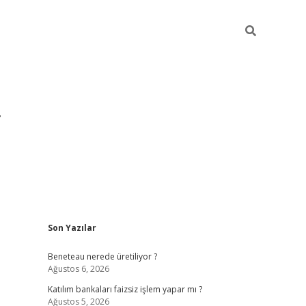
Sidebar
Son Yazılar
https://hiltonbet-giris.com/
betexper ind
Beneteau nerede üretiliyor ?
Ağustos 6, 2026
Katılım bankaları faizsiz işlem yapar mı ?
Ağustos 5, 2026