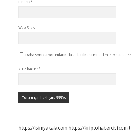
E-Posta*
Web Sitesi
Daha sonraki yorumlarımda kullanılması için adım, e-posta adres
7 + 8 kaçtır?
*
https://isimyakala.com
https://kriptohabercisi.com.t