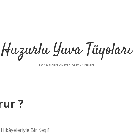
Huzurlu Yuva Tüyoları
Evine sıcaklık katan pratik fikirler!
ur ?
ikâyeleriyle Bir Keşif