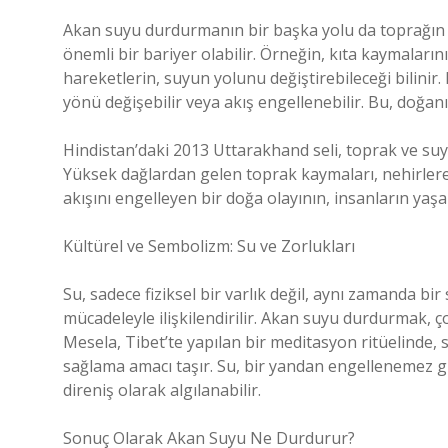
Akan suyu durdurmanın bir başka yolu da toprağın 
önemli bir bariyer olabilir. Örneğin, kıta kaymaları
hareketlerin, suyun yolunu değiştirebileceği bilinir.
yönü değişebilir veya akış engellenebilir. Bu, doğan
Hindistan’daki 2013 Uttarakhand seli, toprak ve su
Yüksek dağlardan gelen toprak kaymaları, nehirlere
akışını engelleyen bir doğa olayının, insanların yaşa
Kültürel ve Sembolizm: Su ve Zorlukları
Su, sadece fiziksel bir varlık değil, aynı zamanda bi
mücadeleyle ilişkilendirilir. Akan suyu durdurmak, ç
Mesela, Tibet’te yapılan bir meditasyon ritüelinde, 
sağlama amacı taşır. Su, bir yandan engellenemez gib
direniş olarak algılanabilir.
Sonuç Olarak Akan Suyu Ne Durdurur?