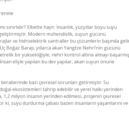
Direnme
sınırlıdır? Elbette hayır. İnsanlık, yüzyıllar boyu suyu
geliştirmiştir. Modern mühendislik, suyun gücünü
ajlar ve hidroelektrik santraller bu çözümlerin başında gelir
 Üç Boğaz Barajı, yıllarca akan Yangtze Nehri’nin gücünü
etrelik bir yüksekliğiyle, nehri kontrol altına almayı başarmı
. İnsan eliyle yapılan bu dev yapılar, akan suyun önüne
 beraberinde bazı çevresel sorunları getirmiştir. Su
doğal ekosistemleri tahrip edebilir ve yerel halkı yerinden
a, 1,2 milyon insanın yerinden edilmesi, projenin çevresel
or ki, suyu durdurma çabası bazen insanların yaşamlarını ve