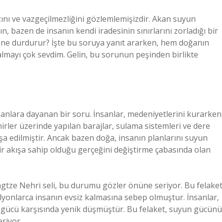
nı ve vazgeçilmezliğini gözlemlemişizdir. Akan suyun
n, bazen de insanın kendi iradesinin sınırlarını zorladığı bir
ne durdurur? İşte bu soruya yanıt ararken, hem doğanın
almayı çok sevdim. Gelin, bu sorunun peşinden birlikte
anlara dayanan bir soru. İnsanlar, medeniyetlerini kurarken
rler üzerinde yapılan barajlar, sulama sistemleri ve dere
a edilmiştir. Ancak bazen doğa, insanın planlarını suyun
bir akışa sahip olduğu gerçeğini değiştirme çabasında olan
gtze Nehri seli, bu durumu gözler önüne seriyor. Bu felaket
lyonlarca insanın evsiz kalmasına sebep olmuştur. İnsanlar,
gücü karşısında yenik düşmüştür. Bu felaket, suyun gücünü
riyor.