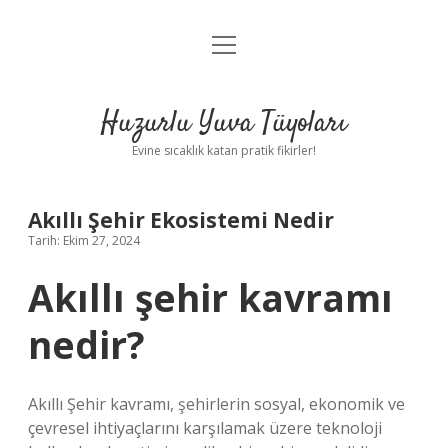
menüyü
Anasayfa
aç
Gizlilik Politikası
Huzurlu Yuva Tüyoları
Yasal Uyarı
Evine sıcaklık katan pratik fikirler!
Hakkımızda
Akıllı Şehir Ekosistemi Nedir
Tarih: Ekim 27, 2024
Akıllı şehir kavramı
nedir?
Akıllı Şehir kavramı, şehirlerin sosyal, ekonomik ve
çevresel ihtiyaçlarını karşılamak üzere teknoloji