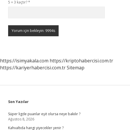
5 + 3 kaçtır?
*
https://isimyakala.com
https://kriptohabercisi.com.tr
https://kariyerhabercisi.com.tr
Sitemap
Sidebar
Son Yazılar
Süper ligde puanlar eşit olursa neye bakılır ?
Ağustos 8, 2026
Kahvaltıda hangi yiyecekler yenir ?