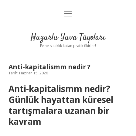
menüyü
Anasayfa
aç
Gizlilik Politikası
Huzurlu Yuva Tüyoları
Yasal Uyarı
Evine sıcaklık katan pratik fikirler!
Hakkımızda
Anti-kapitalismm nedir ?
Tarih: Haziran 15, 2026
Anti-kapitalismm nedir?
Günlük hayattan küresel
tartışmalara uzanan bir
kavram