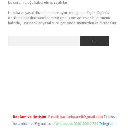
bu sorumluluğu kabul etmiş sayılırlar.
Hukuka ve yasal düzenlemelere aykırı olduğunu düşündüğünüz
içerikleri,
backlinkpanelicomtr@gmail.com
adresine bildirmeniz
halinde, ilgili içerikler yasal süre içerisinde sitemizden kaldırılacaktır.
Arama
elexbetgiris.org
Reklam ve İletişim:
E-mail:
backlinkpaneli@gmail.com
Teams:
forumhizmeti@gmail.com
Whatsapp: 0262 606 0 726
Telegram: