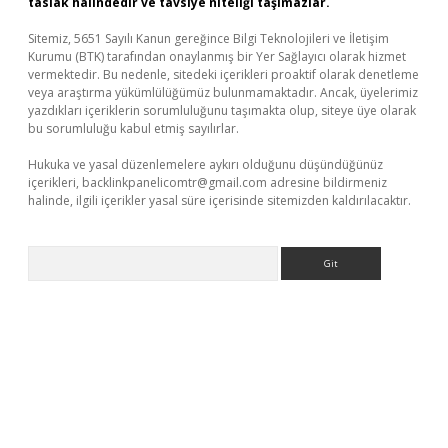
taslak halindedir ve tavsiye niteliği taşımazlar.
Sitemiz, 5651 Sayılı Kanun gereğince Bilgi Teknolojileri ve İletişim
Kurumu (BTK) tarafından onaylanmış bir Yer Sağlayıcı olarak hizmet
vermektedir. Bu nedenle, sitedeki içerikleri proaktif olarak denetleme
veya araştırma yükümlülüğümüz bulunmamaktadır. Ancak, üyelerimiz
yazdıkları içeriklerin sorumluluğunu taşımakta olup, siteye üye olarak
bu sorumluluğu kabul etmiş sayılırlar.
Hukuka ve yasal düzenlemelere aykırı olduğunu düşündüğünüz
içerikleri,
backlinkpanelicomtr@gmail.com
adresine bildirmeniz
halinde, ilgili içerikler yasal süre içerisinde sitemizden kaldırılacaktır.
Arama
r
elexbetgiris.org