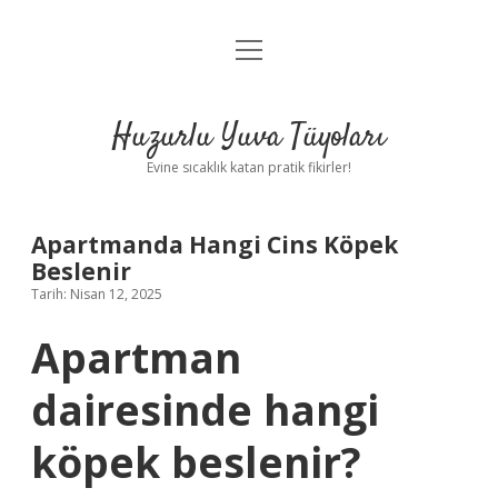
menüyü
Anasayfa
aç
Gizlilik Politikası
Huzurlu Yuva Tüyoları
Yasal Uyarı
Evine sıcaklık katan pratik fikirler!
Hakkımızda
Apartmanda Hangi Cins Köpek
Beslenir
Tarih: Nisan 12, 2025
Apartman
dairesinde hangi
köpek beslenir?