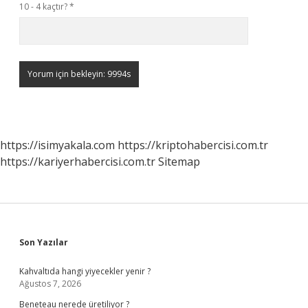
10 - 4 kaçtır?
*
https://isimyakala.com
https://kriptohabercisi.com.tr
https://kariyerhabercisi.com.tr
Sitemap
Sidebar
Son Yazılar
Kahvaltıda hangi yiyecekler yenir ?
Ağustos 7, 2026
Beneteau nerede üretiliyor ?