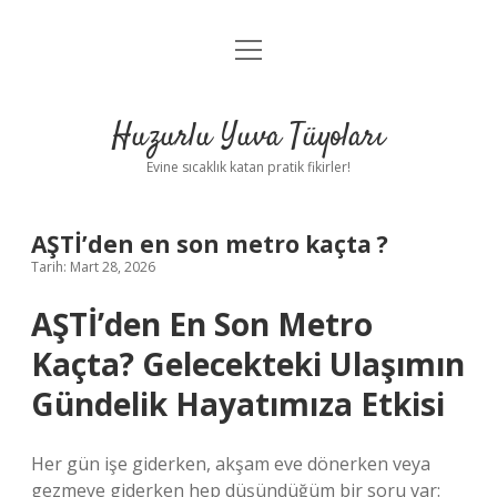
menüyü
Anasayfa
aç
Gizlilik Politikası
Huzurlu Yuva Tüyoları
Yasal Uyarı
Evine sıcaklık katan pratik fikirler!
Hakkımızda
AŞTİ’den en son metro kaçta ?
Tarih: Mart 28, 2026
AŞTİ’den En Son Metro
Kaçta? Gelecekteki Ulaşımın
Gündelik Hayatımıza Etkisi
Her gün işe giderken, akşam eve dönerken veya
gezmeye giderken hep düşündüğüm bir soru var: