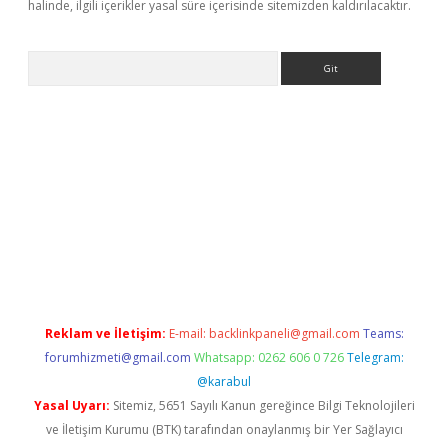
halinde, ilgili içerikler yasal süre içerisinde sitemizden kaldırılacaktır.
Arama
dir
elexbetgiris.org
Reklam ve İletişim:
E-mail:
backlinkpaneli@gmail.com
Teams:
forumhizmeti@gmail.com
Whatsapp: 0262 606 0 726
Telegram:
@karabul
Yasal Uyarı:
Sitemiz, 5651 Sayılı Kanun gereğince Bilgi Teknolojileri
ve İletişim Kurumu (BTK) tarafından onaylanmış bir Yer Sağlayıcı