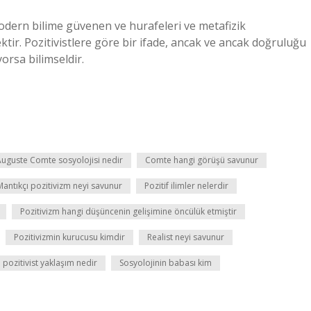
modern bilime güvenen ve hurafeleri ve metafizik
tir. Pozitivistlere göre bir ifade, ancak ve ancak doğruluğu
orsa bilimseldir.
uguste Comte sosyolojisi nedir
Comte hangi görüşü savunur
Mantıkçı pozitivizm neyi savunur
Pozitif ilimler nelerdir
Pozitivizm hangi düşüncenin gelişimine öncülük etmiştir
Pozitivizmin kurucusu kimdir
Realist neyi savunur
 pozitivist yaklaşım nedir
Sosyolojinin babası kim