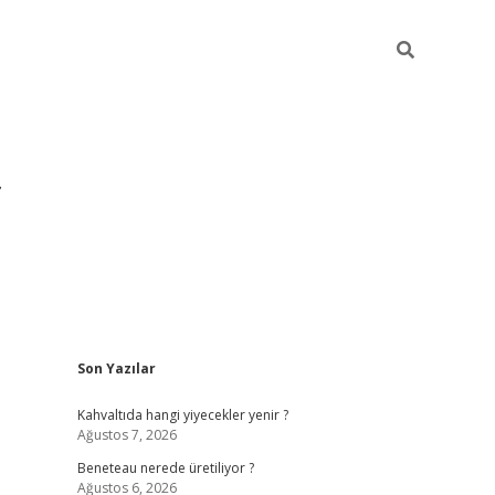
Sidebar
Son Yazılar
https://hiltonbet-giris.com/
betexper indir
Kahvaltıda hangi yiyecekler yenir ?
Ağustos 7, 2026
Beneteau nerede üretiliyor ?
Ağustos 6, 2026