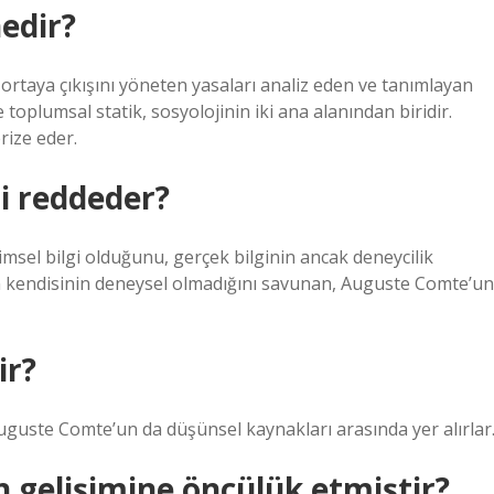
edir?
ortaya çıkışını yöneten yasaları analiz eden ve tanımlayan
toplumsal statik, sosyolojinin iki ana alanından biridir.
rize eder.
ni reddeder?
limsel bilgi olduğunu, gerçek bilginin ancak deneycilik
nin kendisinin deneysel olmadığını savunan, Auguste Comte’un
ir?
uguste Comte’un da düşünsel kaynakları arasında yer alırlar
 gelişimine öncülük etmiştir?