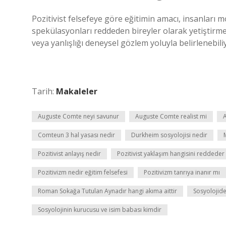
Pozitivist felsefeye göre eğitimin amacı, insanları 
spekülasyonları reddeden bireyler olarak yetiştirmek
veya yanlışlığı deneysel gözlem yoluyla belirlenebiliy
Tarih:
Makaleler
Auguste Comte neyi savunur
Auguste Comte realist mi
A
Comteun 3 hal yasası nedir
Durkheim sosyolojisi nedir
Pozitivist anlayış nedir
Pozitivist yaklaşım hangisini reddeder
Pozitivizm nedir eğitim felsefesi
Pozitivizm tanrıya inanır mı
Roman Sokağa Tutulan Aynadır hangi akıma aittir
Sosyolojide
Sosyolojinin kurucusu ve isim babası kimdir