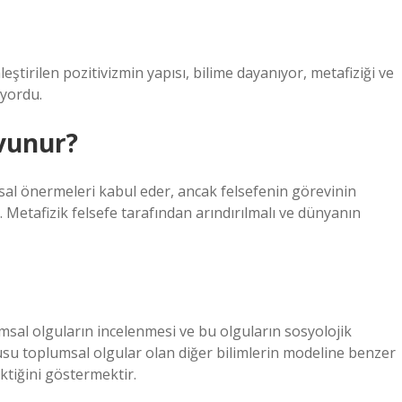
ştirilen pozitivizmin yapısı, bilime dayanıyor, metafiziği ve
iyordu.
avunur?
sal önermeleri kabul eder, ancak felsefenin görevinin
 Metafizik felsefe tarafından arındırılmalı ve dünyanın
sal olguların incelenmesi ve bu olguların sosyolojik
usu toplumsal olgular olan diğer bilimlerin modeline benzer
ektiğini göstermektir.