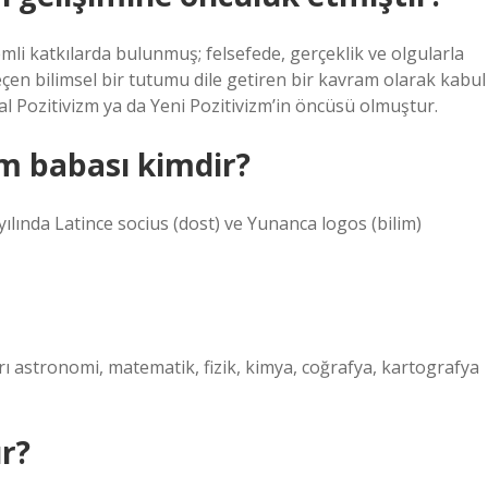
mli katkılarda bulunmuş; felsefede, gerçeklik ve olgularla
geçen bilimsel bir tutumu dile getiren bir kavram olarak kabul
sal Pozitivizm ya da Yeni Pozitivizm’in öncüsü olmuştur.
im babası kimdir?
ılında Latince socius (dost) ve Yunanca logos (bilim)
ları astronomi, matematik, fizik, kimya, coğrafya, kartografya
r?