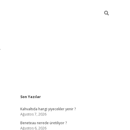
Sidebar
Son Yazılar
https://hiltonbet-giris.com/
betexper indir
ele
Kahvaltıda hangi yiyecekler yenir ?
Ağustos 7, 2026
Beneteau nerede üretiliyor ?
Ağustos 6, 2026