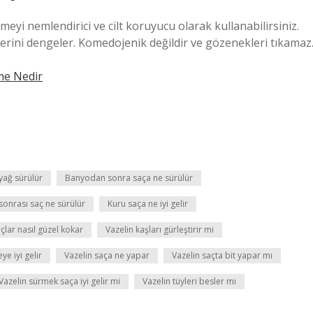
eyi nemlendirici ve cilt koruyucu olarak kullanabilirsiniz.
yelerini dengeler. Komedojenik değildir ve gözenekleri tıkamaz
me Nedir
yağ sürülür
Banyodan sonra saça ne sürülür
sonrası saç ne sürülür
Kuru saça ne iyi gelir
çlar nasıl güzel kokar
Vazelin kaşları gürleştirir mi
ye iyi gelir
Vazelin saça ne yapar
Vazelin saçta bit yapar mı
Vazelin sürmek saça iyi gelir mi
Vazelin tüyleri besler mi