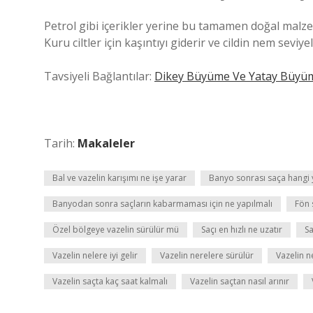
Petrol gibi içerikler yerine bu tamamen doğal malzem
Kuru ciltler için kaşıntıyı giderir ve cildin nem sevi
Tavsiyeli Bağlantılar:
Dikey Büyüme Ve Yatay Büyü
Tarih:
Makaleler
Bal ve vazelin karışımı ne işe yarar
Banyo sonrası saça hangi 
Banyodan sonra saçların kabarmaması için ne yapılmalı
Fön 
Özel bölgeye vazelin sürülür mü
Saçı en hızlı ne uzatır
Sa
Vazelin nelere iyi gelir
Vazelin nerelere sürülür
Vazelin ne
Vazelin saçta kaç saat kalmalı
Vazelin saçtan nasıl arınır