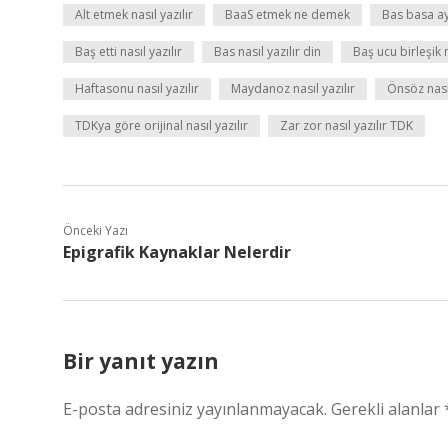
Alt etmek nasıl yazılır
BaaS etmek ne demek
Bas basa ay
Baş etti nasıl yazılır
Bas nasıl yazılır din
Baş ucu birleşik 
Haftasonu nasıl yazılır
Maydanoz nasıl yazılır
Önsöz nası
TDKya göre orijinal nasıl yazılır
Zar zor nasıl yazılır TDK
Önceki Yazı
Epigrafik Kaynaklar Nelerdir
Bir yanıt yazın
E-posta adresiniz yayınlanmayacak.
Gerekli alanlar