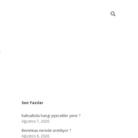
Sidebar
Son Yazılar
https://hiltonbet-giris.com/
betexper indir
ele
Kahvaltıda hangi yiyecekler yenir ?
Ağustos 7, 2026
Beneteau nerede üretiliyor ?
Ağustos 6, 2026