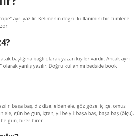
lır?
e” ayrı yazılır. Kelimenin doğru kullanımını bir cümlede
zor.
24?
 başlığına bağlı olarak yazan kişiler vardır. Ancak ayrı
” olarak yanlış yazılır. Doğru kullanımı bedside book
yazılır: başa baş, diz dize, elden ele, göz göze, iç içe, omuz
le, gün be gün, içten, yıl be yıl; başa baş, başa baş (ölçü),
n be gün, birer birer…