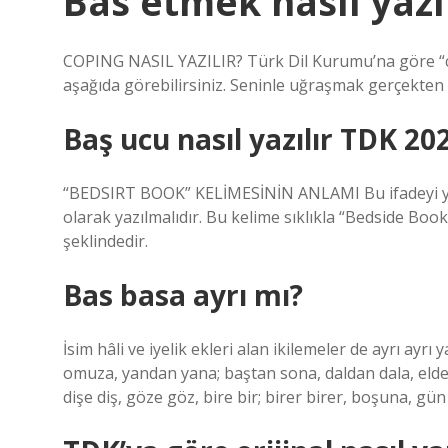
Bas etmek nasıl yazı
COPING NASIL YAZILIR? Türk Dil Kurumu’na göre “cop
aşağıda görebilirsiniz. Seninle uğraşmak gerçekten 
Baş ucu nasıl yazılır TDK 20
“BEDSIRT BOOK” KELİMESİNİN ANLAMI Bu ifadeyi yatak
olarak yazılmalıdır. Bu kelime sıklıkla “Bedside Book
şeklindedir.
Bas basa ayrı mı?
İsim hâli ve iyelik ekleri alan ikilemeler de ayrı ayrı 
omuza, yandan yana; baştan sona, daldan dala, elden e
dişe diş, göze göz, bire bir; birer birer, boşuna, gü