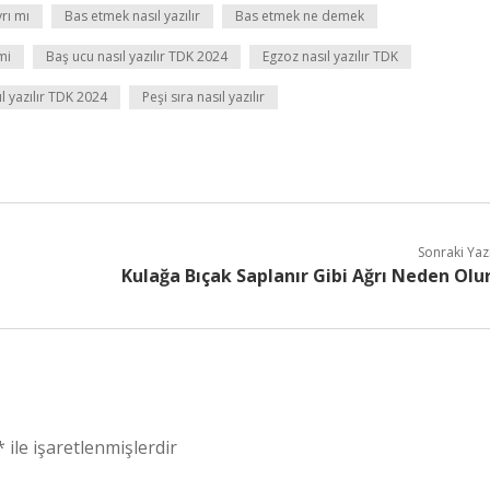
rı mı
Bas etmek nasıl yazılır
Bas etmek ne demek
mi
Baş ucu nasıl yazılır TDK 2024
Egzoz nasıl yazılır TDK
l yazılır TDK 2024
Peşi sıra nasıl yazılır
Sonraki Yaz
Kulağa Bıçak Saplanır Gibi Ağrı Neden Olu
*
ile işaretlenmişlerdir