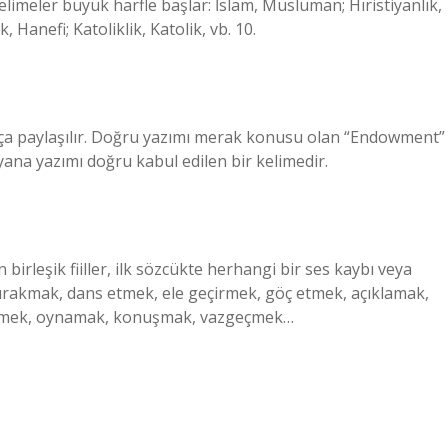
elimeler büyük harfle başlar: İslam, Müslüman; Hıristiyanlık,
, Hanefi; Katoliklik, Katolik, vb. 10.
kça paylaşılır. Doğru yazımı merak konusu olan “Endowment”
 yana yazımı doğru kabul edilen bir kelimedir.
birleşik fiiller, ilk sözcükte herhangi bir ses kaybı veya
bırakmak, dans etmek, ele geçirmek, göç etmek, açıklamak,
 etmek, oynamak, konuşmak, vazgeçmek…