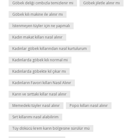
Göbek deliği cımbızla temizlenir mi
Göbek jiletle alınır mı
Göbek kılı makine ile alınır mı
İstenmeyen tüyler için ne yapmalı
Kadın makat kılları nasıl alınır
Kadınlar göbek kıllarından nasıl kurtulurum
Kadınlarda göbek kılı normal mi
Kadınlarda göbekte kıl çıkar mı
Kadınların Favori kılları Nasıl Alınır
Karın ve sırttaki kıllar nasıl alınır
Memedeki tüyler nasıl alınır
Popo kılları nasıl alınır
Sırt kıllarımı nasıl alabilirim
Tüy dökücü krem karın bölgesine sürülür mü