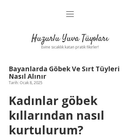
menüyü
Anasayfa
aç
Gizlilik Politikası
Huzurlu Yuva Tüyoları
Yasal Uyarı
Evine sıcaklık katan pratik fikirler!
Hakkımızda
Bayanlarda Göbek Ve Sırt Tüyleri
Nasıl Alınır
Tarih: Ocak 8, 2025
Kadınlar göbek
kıllarından nasıl
kurtulurum?