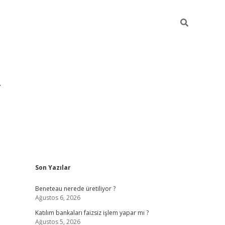
Sidebar
Son Yazılar
https://hiltonbet-giris.com/
Beneteau nerede üretiliyor ?
Ağustos 6, 2026
Katılım bankaları faizsiz işlem yapar mı ?
Ağustos 5, 2026