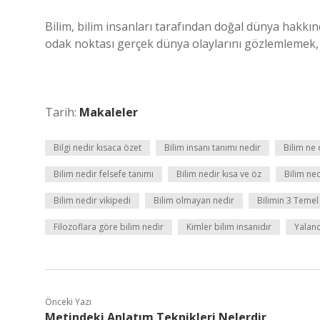
Bilim, bilim insanları tarafından doğal dünya hakkın
odak noktası gerçek dünya olaylarını gözlemlemek,
Tarih:
Makaleler
Bilgi nedir kısaca özet
Bilim insanı tanımı nedir
Bilim ne
Bilim nedir felsefe tanımı
Bilim nedir kısa ve öz
Bilim ned
Bilim nedir vikipedi
Bilim olmayan nedir
Bilimin 3 Temel
Filozoflara göre bilim nedir
Kimler bilim insanıdır
Yalanc
Önceki Yazı
Metindeki Anlatım Teknikleri Nelerdir