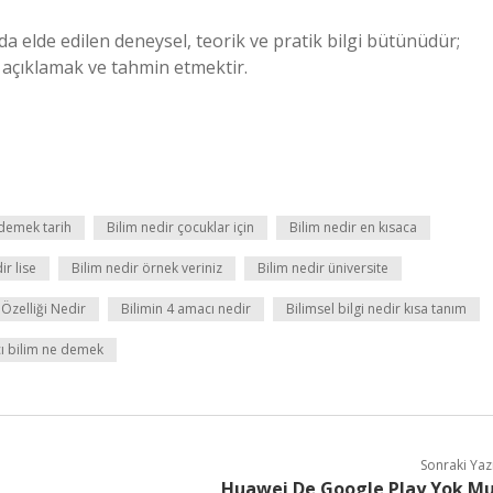
da elde edilen deneysel, teorik ve pratik bilgi bütünüdür;
 açıklamak ve tahmin etmektir.
 demek tarih
Bilim nedir çocuklar için
Bilim nedir en kısaca
ir lise
Bilim nedir örnek veriniz
Bilim nedir üniversite
 Özelliği Nedir
Bilimin 4 amacı nedir
Bilimsel bilgi nedir kısa tanım
ı bilim ne demek
Sonraki Yaz
Huawei De Google Play Yok M