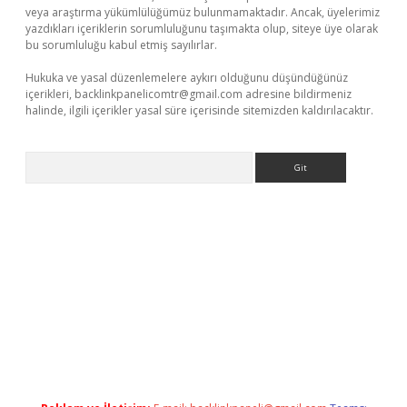
veya araştırma yükümlülüğümüz bulunmamaktadır. Ancak, üyelerimiz
yazdıkları içeriklerin sorumluluğunu taşımakta olup, siteye üye olarak
bu sorumluluğu kabul etmiş sayılırlar.
Hukuka ve yasal düzenlemelere aykırı olduğunu düşündüğünüz
içerikleri,
backlinkpanelicomtr@gmail.com
adresine bildirmeniz
halinde, ilgili içerikler yasal süre içerisinde sitemizden kaldırılacaktır.
Arama
 indir
elexbetgiris.org