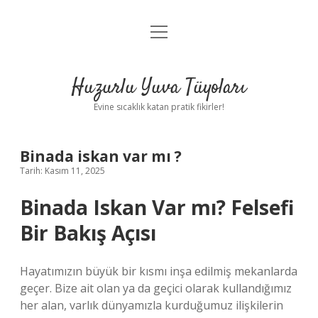
menüyü
Anasayfa
aç
Gizlilik Politikası
Huzurlu Yuva Tüyoları
Yasal Uyarı
Evine sıcaklık katan pratik fikirler!
Hakkımızda
Binada iskan var mı ?
Tarih: Kasım 11, 2025
Binada Iskan Var mı? Felsefi
Bir Bakış Açısı
Hayatımızın büyük bir kısmı inşa edilmiş mekanlarda
geçer. Bize ait olan ya da geçici olarak kullandığımız
her alan, varlık dünyamızla kurduğumuz ilişkilerin