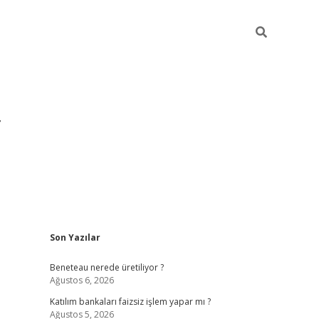
Sidebar
Son Yazılar
https://hiltonbet-giris.com/
betexper indir
elex
Beneteau nerede üretiliyor ?
Ağustos 6, 2026
Katılım bankaları faizsiz işlem yapar mı ?
Ağustos 5, 2026