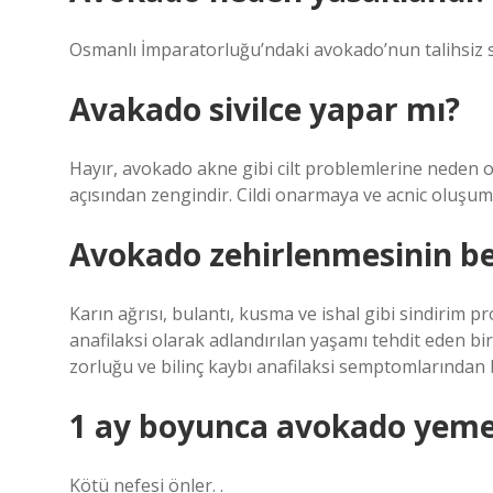
Osmanlı İmparatorluğu’ndaki avokado’nun talihsiz s
Avakado sivilce yapar mı?
Hayır, avokado akne gibi cilt problemlerine neden ol
açısından zengindir. Cildi onarmaya ve acnic oluşu
Avokado zehirlenmesinin beli
Karın ağrısı, bulantı, kusma ve ishal gibi sindirim pro
anafilaksi olarak adlandırılan yaşamı tehdit eden bi
zorluğu ve bilinç kaybı anafilaksi semptomlarından bi
1 ay boyunca avokado yemen
Kötü nefesi önler. .