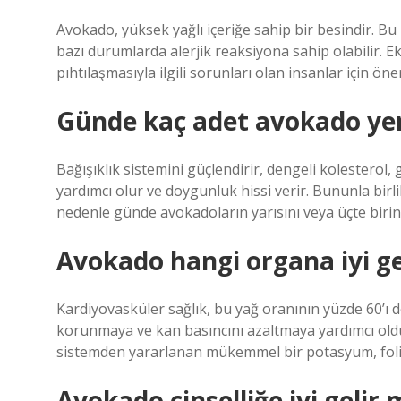
Avokado, yüksek yağlı içeriğe sahip bir besindir. Bu 
bazı durumlarda alerjik reaksiyona sahip olabilir. Ek
pıhtılaşmasıyla ilgili sorunları olan insanlar için öne
Günde kaç adet avokado ye
Bağışıklık sistemini güçlendirir, dengeli kolesterol, 
yardımcı olur ve doygunluk hissi verir. Bununla birli
nedenle günde avokadoların yarısını veya üçte birini
Avokado hangi organa iyi ge
Kardiyovasküler sağlık, bu yağ oranının yüzde 60’ı 
korunmaya ve kan basıncını azaltmaya yardımcı ol
sistemden yararlanan mükemmel bir potasyum, folik a
Avokado cinselliğe iyi gelir 