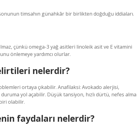
onunun timsahın günahkâr bir birlikten doğduğu iddiaları.
maz, çünkü omega-3 yağ asitleri linoleik asit ve E vitamini
munu önlemeye yardımcı olurlar.
rtileri nelerdir?
blemleri ortaya çıkabilir. Anafilaksi: Avokado alerjisi,
r duruma yol açabilir. Düşük tansiyon, hızlı dürtü, nefes alma
ri olabilir.
in faydaları nelerdir?