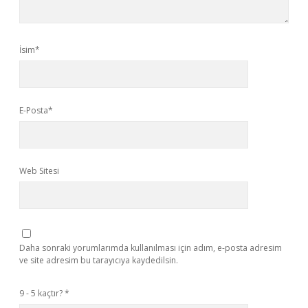
İsim*
E-Posta*
Web Sitesi
Daha sonraki yorumlarımda kullanılması için adım, e-posta adresim
ve site adresim bu tarayıcıya kaydedilsin.
9 - 5 kaçtır?
*