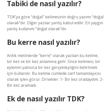
Tabiki de nasıl yazılır?
TDK’ya göre “doğal” kelimesinin doğru yazımı “doğal
olarak”dır. Diğer yazılar yanlış kabul edilir. En yaygın
yanlış kullanım “doğal olarak”dır.
Bu kerre nasıl yazılır?
Antik metinlerde “kerre” olarak yazılan bu kelime,
bir kez ve bir kez anlamına gelir. Once kelimesi, bir
eylemin yalnızca bir kez gerçekleştiğini belirtmek
için kullanılır. Bu kelime cümlede zarf tamamlayıcısı
olarak işlev görür. Örnekler: 1- Bir kez oradaydım. 2-
Bir kez aramadı.
Ek de nasıl yazılır TDK?