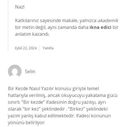
Naz!
Katkılarınız sayesinde makale, yalnızca
akademik
bir metin değil, aynı zamanda daha
ikna edici
bir
anlatım kazandı.
Eylül 22, 2024
Yanıtla
Selin
Bir Kezde Nasıl Yazılır konusu girişte temel
hatlarıyla verilmiş, ancak okuyucuyu yakalama gücü
sınırlı. “Bir kezde” ifadesinin doğru yazılışı, ayrı
olarak “bir kez” şeklindedir . “Birkez” şeklindeki
yazım yanlış kabul edilmektedir. ifadesi konunun
yönünü belirliyor.