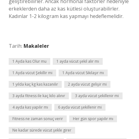
geliştirebilirler. Ancak hormonal faktörler nedeniyle
erkeklerden daha az kas kütlesi oluşturabilirler.
Kadınlar 1-2 kilogram kas yapmayı hedeflemelidir.
Tarih:
Makaleler
1 Ayda kas Olur mu
1 ayda vücut şekil alır mı
1 Ayda vücut Şekillir mi
1 Ayda vücut Sıkılaşır mı
1 yılda kaç kg kas kazanılır
2 ayda vücut gelişir mi
3 ayda fitness ile kaç kilo alınır
3 ayda vücut şekillenir mi
4 ayda kas yapılır mı
6 ayda vücut şekillenir mi
Fitness ne zaman sonuç verir
Her gün spor yapılır mı
Ne kadar sürede vücut şekle girer