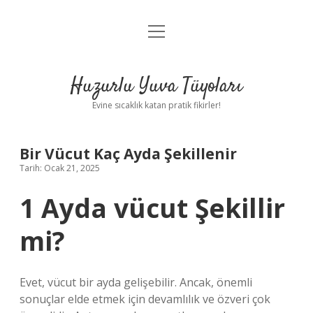
menüyü
Anasayfa
aç
Gizlilik Politikası
Huzurlu Yuva Tüyoları
Yasal Uyarı
Evine sıcaklık katan pratik fikirler!
Hakkımızda
Bir Vücut Kaç Ayda Şekillenir
Tarih: Ocak 21, 2025
1 Ayda vücut Şekillir
mi?
Evet, vücut bir ayda gelişebilir. Ancak, önemli
sonuçlar elde etmek için devamlılık ve özveri çok