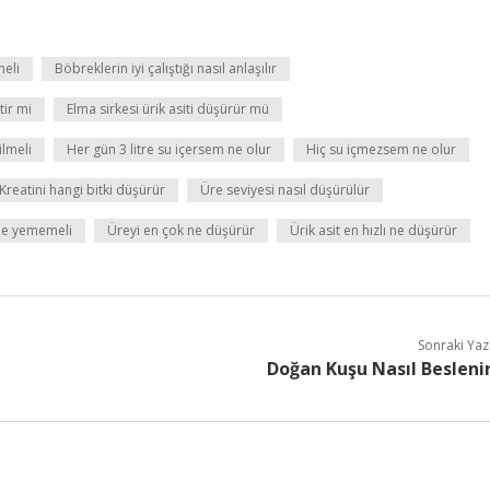
meli
Böbreklerin iyi çalıştığı nasıl anlaşılır
tir mi
Elma sirkesi ürik asiti düşürür mü
ilmeli
Her gün 3 litre su içersem ne olur
Hiç su içmezsem ne olur
Kreatini hangi bitki düşürür
Üre seviyesi nasıl düşürülür
 ne yememeli
Üreyi en çok ne düşürür
Ürik asit en hızlı ne düşürür
Sonraki Yaz
Doğan Kuşu Nasıl Besleni