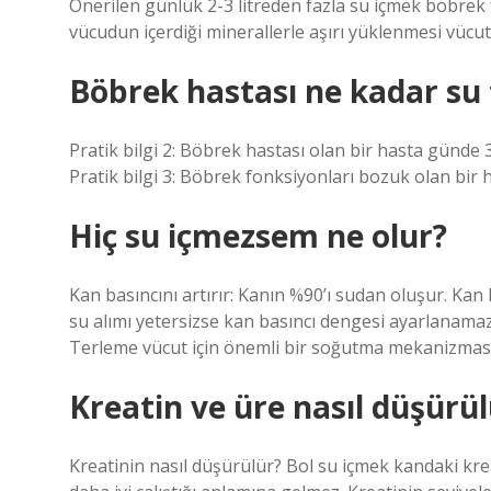
Önerilen günlük 2-3 litreden fazla su içmek böbrek 
vücudun içerdiği minerallerle aşırı yüklenmesi vücu
Böbrek hastası ne kadar su
Pratik bilgi 2: Böbrek hastası olan bir hasta günde 3 li
Pratik bilgi 3: Böbrek fonksiyonları bozuk olan bir has
Hiç su içmezsem ne olur?
Kan basıncını artırır: Kanın %90’ı sudan oluşur. Ka
su alımı yetersizse kan basıncı dengesi ayarlanamaz
Terleme vücut için önemli bir soğutma mekanizması
Kreatin ve üre nasıl düşürül
Kreatinin nasıl düşürülür? Bol su içmek kandaki kre