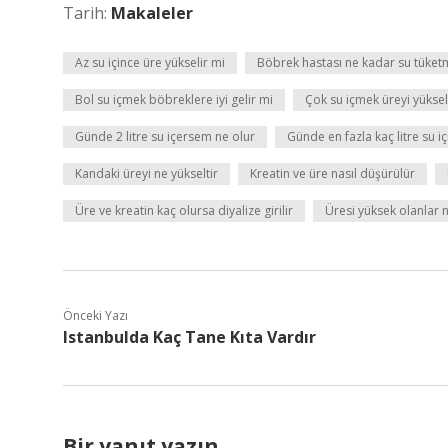
Tarih:
Makaleler
Az su içince üre yükselir mi
Böbrek hastası ne kadar su tüket
Bol su içmek böbreklere iyi gelir mi
Çok su içmek üreyi yüksel
Günde 2 litre su içersem ne olur
Günde en fazla kaç litre su iç
Kandaki üreyi ne yükseltir
Kreatin ve üre nasıl düşürülür
Üre ve kreatin kaç olursa diyalize girilir
Üresi yüksek olanlar
Önceki Yazı
Istanbulda Kaç Tane Kıta Vardır
Bir yanıt yazın