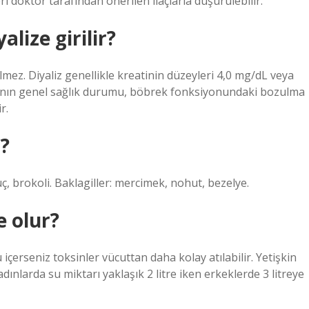
ri doktor tarafından önerilen ilaçlarla düşürülebilir.
alize girilir?
mez. Diyaliz genellikle kreatinin düzeyleri 4,0 mg/dL veya
anın genel sağlık durumu, böbrek fonksiyonundaki bozulma
r.
r?
ç, brokoli. Baklagiller: mercimek, nohut, bezelye.
e olur?
 içerseniz toksinler vücuttan daha kolay atılabilir. Yetişkin
adınlarda su miktarı yaklaşık 2 litre iken erkeklerde 3 litreye