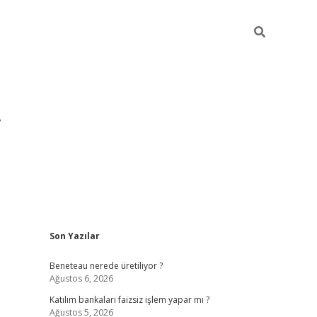
Sidebar
Son Yazılar
https://hiltonbet-giris.com/
betexper indir
ele
Beneteau nerede üretiliyor ?
Ağustos 6, 2026
Katılım bankaları faizsiz işlem yapar mı ?
Ağustos 5, 2026