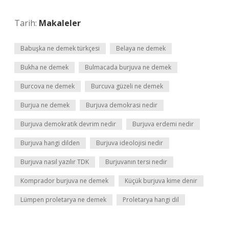
Tarih:
Makaleler
Babuşka ne demek türkçesi
Belaya ne demek
Bukha ne demek
Bulmacada burjuva ne demek
Burcova ne demek
Burcuva güzeli ne demek
Burjua ne demek
Burjuva demokrasi nedir
Burjuva demokratik devrim nedir
Burjuva erdemi nedir
Burjuva hangi dilden
Burjuva ideolojisi nedir
Burjuva nasıl yazılır TDK
Burjuvanın tersi nedir
Komprador burjuva ne demek
Küçük burjuva kime denir
Lümpen proletarya ne demek
Proletarya hangi dil