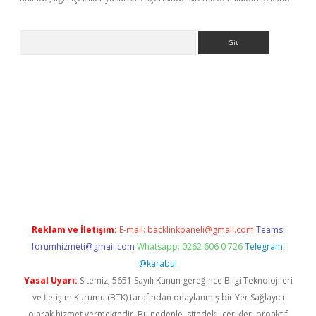
Arama
giris.org
Reklam ve İletişim:
E-mail:
backlinkpaneli@gmail.com
Teams:
forumhizmeti@gmail.com
Whatsapp: 0262 606 0 726
Telegram:
@karabul
Yasal Uyarı:
Sitemiz, 5651 Sayılı Kanun gereğince Bilgi Teknolojileri
ve İletişim Kurumu (BTK) tarafından onaylanmış bir Yer Sağlayıcı
olarak hizmet vermektedir. Bu nedenle, sitedeki içerikleri proaktif