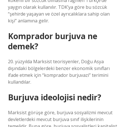
kökenli bir sözcük olmasına rağmen Türkçe’de
yaygın olarak kullanılır. TDK’ya göre bu sözcük
“şehirde yaşayan ve özel ayrıcalıklara sahip olan
kişi” anlamına gelir.
Komprador burjuva ne
demek?
20. yüzyılda Marksist teorisyenler, Doğu Asya
dışındaki bölgelerdeki benzer ekonomik sınıfları
ifade etmek için “komprador burjuvazi” terimini
kullandılar.
Burjuva ideolojisi nedir?
Marksist görüşe göre, burjuva sosyalizmi mevcut
devletlerdeki mevcut burjuva sınıf ilişkilerinin
temelidir. Buna göre, burjuva sosyalistleri kapitalist