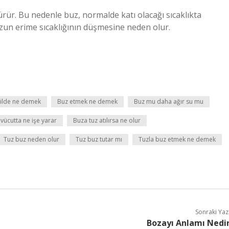
ürür. Bu nedenle buz, normalde katı olacağı sıcaklıkta
zun erime sıcaklığının düşmesine neden olur.
dilde ne demek
Buz etmek ne demek
Buz mu daha ağır su mu
vücutta ne işe yarar
Buza tuz atılırsa ne olur
Tuz buz neden olur
Tuz buz tutar mı
Tuzla buz etmek ne demek
Sonraki Yaz
Bozayı Anlamı Nedi