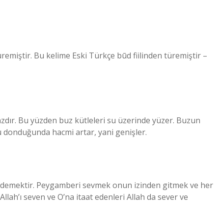
emiştir. Bu kelime Eski Türkçe būd fiilinden türemiştir –
ır. Bu yüzden buz kütleleri su üzerinde yüzer. Buzun
 donduğunda hacmi artar, yani genişler.
 demektir. Peygamberi sevmek onun izinden gitmek ve her
lah’ı seven ve O’na itaat edenleri Allah da sever ve