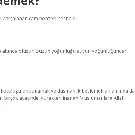
 demek?
de parçalanan cam benzeri nesneler.
ve altında oluşur. Buzun yoğunluğu suyun yoğunluğundan
ime kötülüğü unutmamak ve düşmanlık beslemek anlamında da
rim’in birçok ayetinde, yürekten inanan Müslümanlara Allah
.