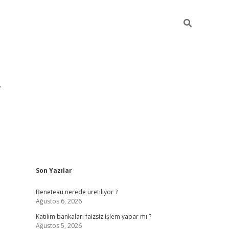
Sidebar
Son Yazılar
https://hiltonbet-giris.com/
betexper indir
el
Beneteau nerede üretiliyor ?
Ağustos 6, 2026
Katılım bankaları faizsiz işlem yapar mı ?
Ağustos 5, 2026