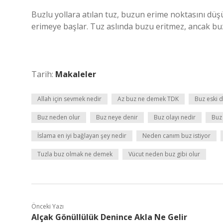
Buzlu yollara atılan tuz, buzun erime noktasını düş
erimeye başlar. Tuz aslında buzu eritmez, ancak bu
Tarih:
Makaleler
Allah için sevmek nedir
Az buz ne demek TDK
Buz eski 
Buz neden olur
Buz neye denir
Buz olayı nedir
Buz 
İslama en iyi bağlayan şey nedir
Neden canım buz istiyor
Tuzla buz olmak ne demek
Vücut neden buz gibi olur
Önceki Yazı
Alçak Gönüllülük Denince Akla Ne Gelir