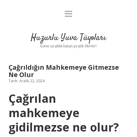
menüyü
Anasayfa
aç
Gizlilik Politikası
Huzurlu Yuva Tüyoları
Yasal Uyarı
Evine sıcaklık katan pratik fikirler!
Hakkımızda
Çağrıldığın Mahkemeye Gitmezse
Ne Olur
Tarih: Aralık 22, 2024
Çağrılan
mahkemeye
gidilmezse ne olur?