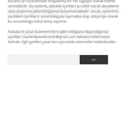
Kurumu (BTK) tarafından onaylanmış bir Yer Sağlayıcı olarak hizmet
vermektedir. Bu nedenle, sitedeki içerikleri proaktif olarak denetleme
veya araştırma yükümlülüğümüz bulunmamaktadır. Ancak, üyelerimiz
yazdıkları içeriklerin sorumluluğunu taşımakta olup, siteye üye olarak
bu sorumluluğu kabul etmiş sayılırlar.
Hukuka ve yasal düzenlemelere aykırı olduğunu düşündüğünüz
içerikleri,
backlinkpanelicomtr@gmail.com
adresine bildirmeniz
halinde, ilgili içerikler yasal süre içerisinde sitemizden kaldırılacaktır.
Arama
lexbetgiris.org