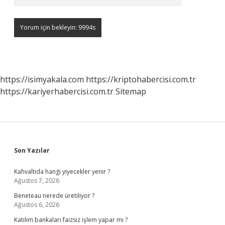
https://isimyakala.com
https://kriptohabercisi.com.tr
https://kariyerhabercisi.com.tr
Sitemap
Sidebar
Son Yazılar
Kahvaltıda hangi yiyecekler yenir ?
Ağustos 7, 2026
Beneteau nerede üretiliyor ?
Ağustos 6, 2026
Katılım bankaları faizsiz işlem yapar mı ?