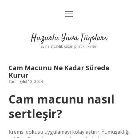
menüyü
Anasayfa
aç
Gizlilik Politikası
Huzurlu Yuva Tüyoları
Yasal Uyarı
Evine sıcaklık katan pratik fikirler!
Hakkımızda
Cam Macunu Ne Kadar Sürede
Kurur
Tarih: Eylül 18, 2024
Cam macunu nasıl
sertleşir?
Kremsi dokusu uygulamayı kolaylaştırır. Yumuşaklığı