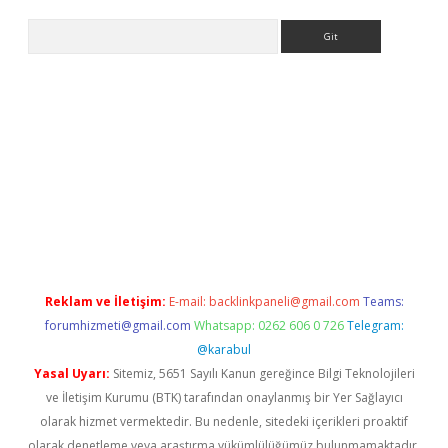
Arama
xbetgiris.org
Reklam ve İletişim:
E-mail:
backlinkpaneli@gmail.com
Teams:
forumhizmeti@gmail.com
Whatsapp: 0262 606 0 726
Telegram:
@karabul
Yasal Uyarı:
Sitemiz, 5651 Sayılı Kanun gereğince Bilgi Teknolojileri
ve İletişim Kurumu (BTK) tarafından onaylanmış bir Yer Sağlayıcı
olarak hizmet vermektedir. Bu nedenle, sitedeki içerikleri proaktif
olarak denetleme veya araştırma yükümlülüğümüz bulunmamaktadır.