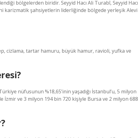
tlendiği bölgelerden biridir. Seyyid Hacı Ali Turabî, Seyyid Hac
karizmatik şahsiyetlerin liderliğinde bölgede yerleşik Alevi
rep, cizlama, tartar hamuru, büyük hamur, ravioli, yufka ve
resi?
 Türkiye nüfusunun %18,65’inin yaşadığı İstanbul’u, 5 milyon
le İzmir ve 3 milyon 194 bin 720 kişiyle Bursa ve 2 milyon 688
r?