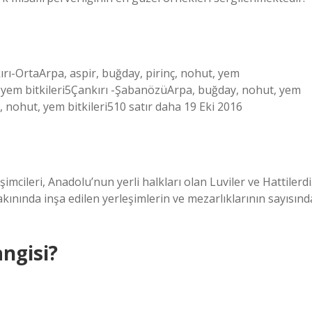
ırı-OrtaArpa, aspir, buğday, pirinç, nohut, yem
e, yem bitkileri5Çankırı -ŞabanözüArpa, buğday, nohut, yem
, nohut, yem bitkileri510 satır daha 19 Eki 2016
imcileri, Anadolu’nun yerli halkları olan Luviler ve Hattilerdi
ınında inşa edilen yerleşimlerin ve mezarlıklarının sayısınd
angisi?