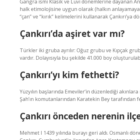
Gangra ismi Klasik ve Luvi dönemlerine dayanan Anad
halk etimolojisine uygun olarak (halkın anlayamayac
“çan” ve “kırık” kelimelerini kullanarak Çankırı’ya 
Çankırı’da aşiret var mı?
Türkler iki gruba ayrılır: Oğuz grubu ve Kıpçak grub
vardır. Dolayısıyla bu şekilde 41.000 boy oluşturulabi
Çankırı’yı kim fethetti?
Yüzyılın başlarında Emeviler’in düzenlediği akınla
Şah’ın komutanlarından Karatekin Bey tarafından fet
Çankırı önceden nerenin ilçe
Mehmet I 1439 yılında burayı geri aldı. Osmanlı dön