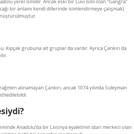
olu yerel ismidir. Ancak eski bir Luvi ismi olan “Gangra”
ağı bir anlamı kendi dillerinde isimlendirmeye çalışmak)
dönüştürülmüştür.
u. Kıpçak grubuna ait gruplar da vardır. Ayrıca Çankırı da
lir.
ra rağmen alınamayan Çankırı, ancak 1074 yılında Süleyman
hedilebildi.
siydi?
eminde Anadolu’da bir Livonya eyaletinin idari merkezi olan