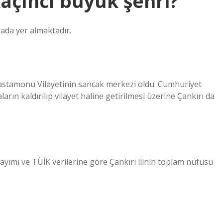
kaçıncı büyük şehri?
rada yer almaktadır.
Kastamonu Vilayetinin sancak merkezi oldu. Cumhuriyet
arın kaldırılıp vilayet haline getirilmesi üzerine Çankırı da
sayımı ve TÜİK verilerine göre Çankırı ilinin toplam nüfusu