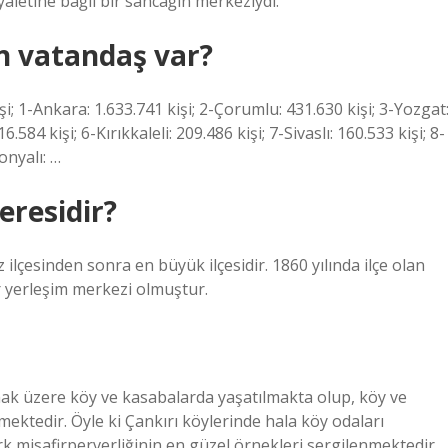
letine bağlı bir sancağın merkeziydi.
n vatandaş var?
i; 1-Ankara: 1.633.741 kişi; 2-Çorumlu: 431.630 kişi; 3-Yozgat
16.584 kişi; 6-Kırıkkaleli: 209.486 kişi; 7-Sivaslı: 160.533 kişi; 8-
onyalı: …
eresidir?
lçesinden sonra en büyük ilçesidir. 1860 yılında ilçe olan
 yerleşim merkezi olmuştur.
lmak üzere köy ve kasabalarda yaşatılmakta olup, köy ve
mektedir. Öyle ki Çankırı köylerinde hala köy odaları
 misafirperverliğinin en güzel örnekleri sergilenmektedir.